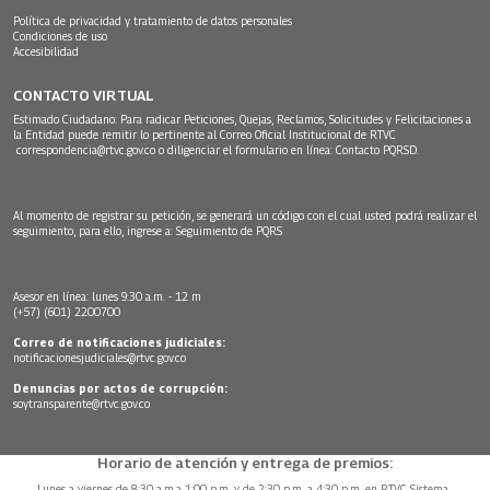
Política de privacidad y tratamiento de datos personales
Condiciones de uso
Accesibilidad
CONTACTO VIRTUAL
Estimado Ciudadano: Para radicar Peticiones, Quejas, Reclamos, Solicitudes y Felicitaciones a
la Entidad puede remitir lo pertinente al Correo Oficial Institucional de RTVC
correspondencia@rtvc.gov.co
o diligenciar el formulario en línea:
Contacto PQRSD.
Al momento de registrar su petición, se generará un código con el cual usted podrá realizar el
seguimiento, para ello, ingrese a:
Seguimiento de PQRS
Asesor en línea: lunes 9:30 a.m. - 12 m
(+57) (601) 2200700
Correo de notificaciones judiciales:
notificacionesjudiciales@rtvc.gov.co
Denuncias por actos de corrupción:
soytransparente@rtvc.gov.co
Horario de atención y entrega de premios:
Lunes a viernes de 8:30 a.m.a 1:00 p.m. y de 2:30 p.m. a 4:30 p.m. en RTVC Sistema