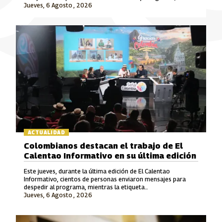
Jueves, 6 Agosto , 2026
rigurosidad periodística, el fomento a la cultura y el cuidado
del patrimonio y la memoria.
ACTUALIDAD
Colombianos destacan el trabajo de El
Calentao Informativo en su última edición
Este jueves, durante la última edición de El Calentao
Informativo, cientos de personas enviaron mensajes para
despedir al programa, mientras la etiqueta
Jueves, 6 Agosto , 2026
#ElCalentaoInformativo se convirtió en tendencia en redes
sociales.