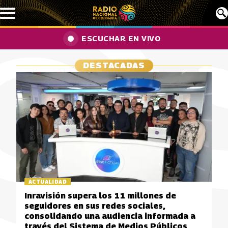
Pasar al contenido principal
ESCUCHAR EN VIVO
DESTACADAS
ACTUALIDAD
Inravisión supera los 11 millones de
seguidores en sus redes sociales,
consolidando una audiencia informada a
través del Sistema de Medios Públicos