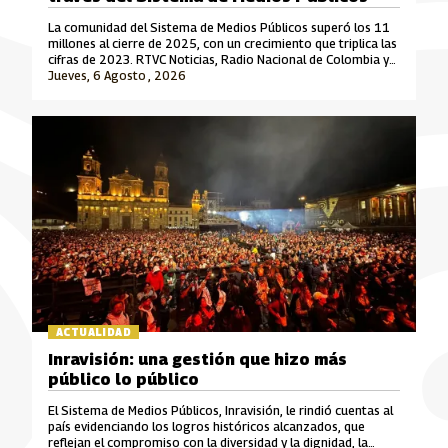
La comunidad del Sistema de Medios Públicos superó los 11
millones al cierre de 2025, con un crecimiento que triplica las
cifras de 2023. RTVC Noticias, Radio Nacional de Colombia y
Señal Colombia son las marcas que lideran este crecimiento.
Jueves, 6 Agosto , 2026
ACTUALIDAD
Inravisión: una gestión que hizo más
público lo público
El Sistema de Medios Públicos, Inravisión, le rindió cuentas al
país evidenciando los logros históricos alcanzados, que
reflejan el compromiso con la diversidad y la dignidad, la