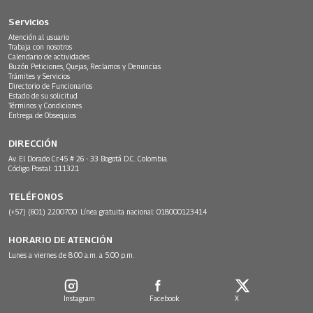
Servicios
Atención al usuario
Trabaja con nosotros
Calendario de actividades
Buzón Peticiones, Quejas, Reclamos y Denuncias
Trámites y Servicios
Directorio de Funcionarios
Estado de su solicitud
Términos y Condiciones
Entrega de Obsequios
DIRECCIÓN
Av. El Dorado Cr.45 # 26 - 33 Bogotá D.C. Colombia.
Código Postal: 111321
TELÉFONOS
(+57) (601) 2200700. Línea gratuita nacional: 018000123414
HORARIO DE ATENCIÓN
Lunes a viernes de 8:00 a.m. a 5:00 p.m.
Instagram
Facebook
X