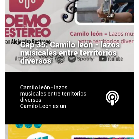
Cap 35: Camilo león - lazos
musicales entre territorios
diversos
Camilo león - lazos
musicales entre territorios
diversos
Camilo León es un
cantautor bumangués
residente en México.
Desde los 10 años salió de
Colombia, ha vivido,
estudiado y adquirido