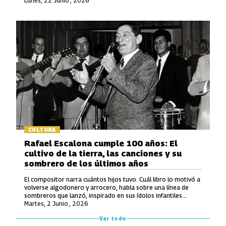
Lunes, 22 Junio , 2026
en la Modalidad Vocal.
CULTURA
Rafael Escalona cumple 100 años: El
cultivo de la tierra, las canciones y su
sombrero de los últimos años
El compositor narra cuántos hijos tuvo. Cuál libro lo motivó a
volverse algodonero y arrocero, habla sobre una línea de
sombreros que lanzó, inspirado en sus ídolos infantiles.
Martes, 2 Junio , 2026
También recuerda lo que le ofrecieron por hacerle una
canción a Avianca y entona unos versos de un tema entonces
Ver todo
inédito que luego grabó Jorge Oñate.