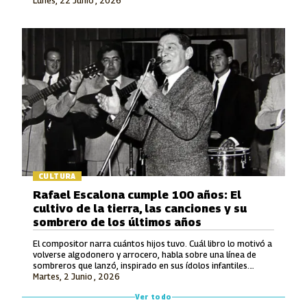
Lunes, 22 Junio , 2026
en la Modalidad Vocal.
CULTURA
Rafael Escalona cumple 100 años: El
cultivo de la tierra, las canciones y su
sombrero de los últimos años
El compositor narra cuántos hijos tuvo. Cuál libro lo motivó a
volverse algodonero y arrocero, habla sobre una línea de
sombreros que lanzó, inspirado en sus ídolos infantiles.
Martes, 2 Junio , 2026
También recuerda lo que le ofrecieron por hacerle una
canción a Avianca y entona unos versos de un tema entonces
Ver todo
inédito que luego grabó Jorge Oñate.