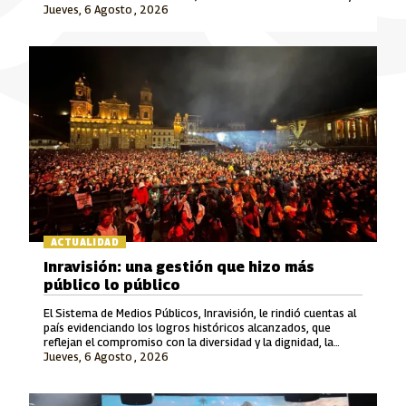
Jueves, 6 Agosto , 2026
Señal Colombia son las marcas que lideran este crecimiento.
ACTUALIDAD
Inravisión: una gestión que hizo más
público lo público
El Sistema de Medios Públicos, Inravisión, le rindió cuentas al
país evidenciando los logros históricos alcanzados, que
reflejan el compromiso con la diversidad y la dignidad, la
Jueves, 6 Agosto , 2026
rigurosidad periodística, el fomento a la cultura y el cuidado
del patrimonio y la memoria.