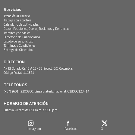
Servicios
Atención al usuario
Trabaja con nosotros
Calendario de actividades
Buzón Peticiones, Quejas, Reclamos y Denuncias
Trámites y Servicios
Directorio de Funcionarios
Estado de su solicitud
Términos y Condiciones
Entrega de Obsequios
DIRECCIÓN
Av. El Dorado Cr.45 # 26 - 33 Bogotá D.C. Colombia.
Código Postal: 111321
TELÉFONOS
(+57) (601) 2200700. Línea gratuita nacional: 018000123414
HORARIO DE ATENCIÓN
Lunes a viernes de 8:00 a.m. a 5:00 p.m.
Instagram
Facebook
X