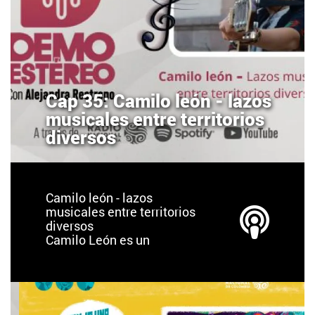
Cap 35: Camilo león - lazos
musicales entre territorios
diversos
Camilo león - lazos
musicales entre territorios
diversos
Camilo León es un
cantautor bumangués
residente en México.
Desde los 10 años salió de
Colombia, ha vivido,
estudiado y adquirido