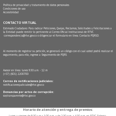
Política de privacidad y tratamiento de datos personales
Condiciones de uso
Accesibilidad
CONTACTO VIRTUAL
Estimado Ciudadano: Para radicar Peticiones, Quejas, Reclamos, Solicitudes y Felicitaciones a
la Entidad puede remitir lo pertinente al Correo Oficial Institucional de RTVC
correspondencia@rtvc.gov.co
o diligenciar el formulario en línea:
Contacto PQRSD.
Al momento de registrar su petición, se generará un código con el cual usted podrá realizar el
seguimiento, para ello, ingrese a:
Seguimiento de PQRS
Asesor en línea: lunes 9:30 a.m. - 12 m
(+57) (601) 2200700
Correo de notificaciones judiciales:
notificacionesjudiciales@rtvc.gov.co
Denuncias por actos de corrupción:
soytransparente@rtvc.gov.co
Horario de atención y entrega de premios:
Lunes a viernes de 8:30 a.m.a 1:00 p.m. y de 2:30 p.m. a 4:30 p.m. en RTVC Sistema