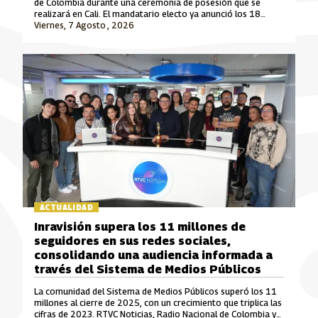
de Colombia durante una ceremonia de posesión que se
realizará en Cali. El mandatario electo ya anunció los 18
ministros que integrarán su gabinete para el periodo 2026-
Viernes, 7 Agosto , 2026
2030.
ACTUALIDAD
Inravisión supera los 11 millones de
seguidores en sus redes sociales,
consolidando una audiencia informada a
través del Sistema de Medios Públicos
La comunidad del Sistema de Medios Públicos superó los 11
millones al cierre de 2025, con un crecimiento que triplica las
cifras de 2023. RTVC Noticias, Radio Nacional de Colombia y