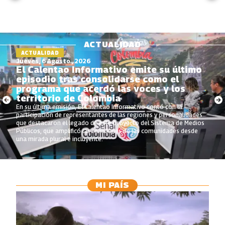
ACTUALIDAD
ACTUALIDAD
Jueves, 6 Agosto , 2026
El Calentao Informativo emite su último
episodio tras consolidarse como el
programa que acerdó las voces y los
territorio de Colombia
En su última emisión, El Calentao Informativo contó con la
participación de representantes de las regiones y personalidades
que destacaron el legado de este proyecto del Sistema de Medios
Públicos, que amplificó las realidades de las comunidades desde
una mirada plural e incluyente.
MI PAÍS