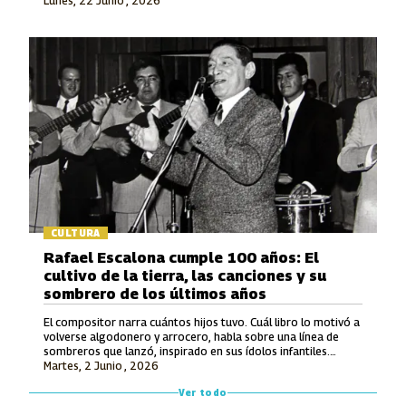
Lunes, 22 Junio , 2026
en la Modalidad Vocal.
CULTURA
Rafael Escalona cumple 100 años: El
cultivo de la tierra, las canciones y su
sombrero de los últimos años
El compositor narra cuántos hijos tuvo. Cuál libro lo motivó a
volverse algodonero y arrocero, habla sobre una línea de
sombreros que lanzó, inspirado en sus ídolos infantiles.
Martes, 2 Junio , 2026
También recuerda lo que le ofrecieron por hacerle una
canción a Avianca y entona unos versos de un tema entonces
Ver todo
inédito que luego grabó Jorge Oñate.