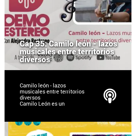
Cap 35: Camilo león - lazos
musicales entre territorios
diversos
Camilo león - lazos
musicales entre territorios
diversos
Camilo León es un
cantautor bumangués
residente en México.
Desde los 10 años salió de
Colombia, ha vivido,
estudiado y adquirido