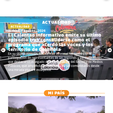
ACTUALIDAD
ACTUALIDAD
Jueves, 6 Agosto , 2026
El Calentao Informativo emite su último
episodio tras consolidarse como el
programa que acerdó las voces y los
territorio de Colombia
En su última emisión, El Calentao Informativo contó con la
participación de representantes de las regiones y personalidades
que destacaron el legado de este proyecto del Sistema de Medios
Públicos, que amplificó las realidades de las comunidades desde
una mirada plural e incluyente.
MI PAÍS