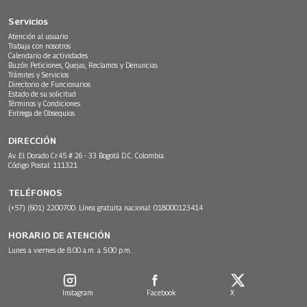
Servicios
Atención al usuario
Trabaja con nosotros
Calendario de actividades
Buzón Peticiones, Quejas, Reclamos y Denuncias
Trámites y Servicios
Directorio de Funcionarios
Estado de su solicitud
Términos y Condiciones
Entrega de Obsequios
DIRECCIÓN
Av. El Dorado Cr.45 # 26 - 33 Bogotá D.C. Colombia.
Código Postal: 111321
TELÉFONOS
(+57) (601) 2200700. Línea gratuita nacional: 018000123414
HORARIO DE ATENCIÓN
Lunes a viernes de 8:00 a.m. a 5:00 p.m.
Instagram
Facebook
X