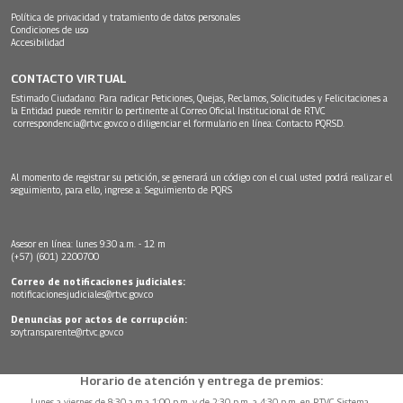
Política de privacidad y tratamiento de datos personales
Condiciones de uso
Accesibilidad
CONTACTO VIRTUAL
Estimado Ciudadano: Para radicar Peticiones, Quejas, Reclamos, Solicitudes y Felicitaciones a
la Entidad puede remitir lo pertinente al Correo Oficial Institucional de RTVC
correspondencia@rtvc.gov.co
o diligenciar el formulario en línea:
Contacto PQRSD.
Al momento de registrar su petición, se generará un código con el cual usted podrá realizar el
seguimiento, para ello, ingrese a:
Seguimiento de PQRS
Asesor en línea: lunes 9:30 a.m. - 12 m
(+57) (601) 2200700
Correo de notificaciones judiciales:
notificacionesjudiciales@rtvc.gov.co
Denuncias por actos de corrupción:
soytransparente@rtvc.gov.co
Horario de atención y entrega de premios:
Lunes a viernes de 8:30 a.m.a 1:00 p.m. y de 2:30 p.m. a 4:30 p.m. en RTVC Sistema