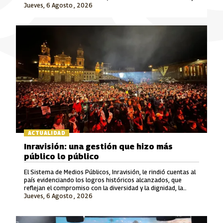
Jueves, 6 Agosto , 2026
Señal Colombia son las marcas que lideran este crecimiento.
ACTUALIDAD
Inravisión: una gestión que hizo más
público lo público
El Sistema de Medios Públicos, Inravisión, le rindió cuentas al
país evidenciando los logros históricos alcanzados, que
reflejan el compromiso con la diversidad y la dignidad, la
Jueves, 6 Agosto , 2026
rigurosidad periodística, el fomento a la cultura y el cuidado
del patrimonio y la memoria.