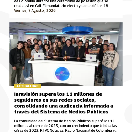
de Colombia durante una ceremonia de posesión que se
realizará en Cali. El mandatario electo ya anunció los 18
ministros que integrarán su gabinete para el periodo 2026-
Viernes, 7 Agosto , 2026
2030.
ACTUALIDAD
Inravisión supera los 11 millones de
seguidores en sus redes sociales,
consolidando una audiencia informada a
través del Sistema de Medios Públicos
La comunidad del Sistema de Medios Públicos superó los 11
millones al cierre de 2025, con un crecimiento que triplica las
cifras de 2023. RTVC Noticias, Radio Nacional de Colombia y