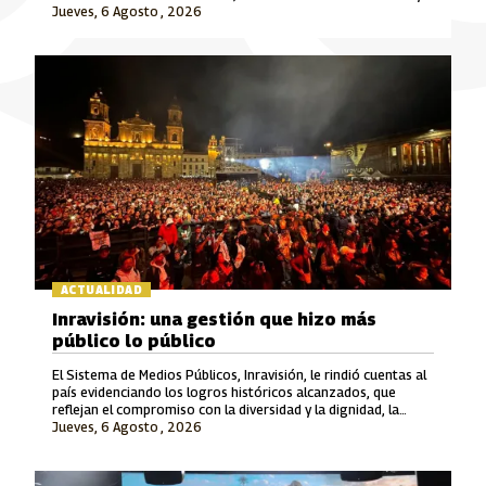
Jueves, 6 Agosto , 2026
Señal Colombia son las marcas que lideran este crecimiento.
ACTUALIDAD
Inravisión: una gestión que hizo más
público lo público
El Sistema de Medios Públicos, Inravisión, le rindió cuentas al
país evidenciando los logros históricos alcanzados, que
reflejan el compromiso con la diversidad y la dignidad, la
Jueves, 6 Agosto , 2026
rigurosidad periodística, el fomento a la cultura y el cuidado
del patrimonio y la memoria.