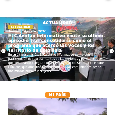
ACTUALIDAD
ACTUALIDAD
Jueves, 6 Agosto , 2026
El Calentao Informativo emite su último
episodio tras consolidarse como el
programa que acerdó las voces y los
territorio de Colombia
En su última emisión, El Calentao Informativo contó con la
participación de representantes de las regiones y personalidades
que destacaron el legado de este proyecto del Sistema de Medios
Públicos, que amplificó las realidades de las comunidades desde
una mirada plural e incluyente.
MI PAÍS