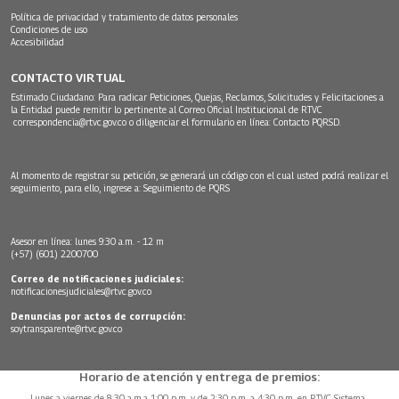
Política de privacidad y tratamiento de datos personales
Condiciones de uso
Accesibilidad
CONTACTO VIRTUAL
Estimado Ciudadano: Para radicar Peticiones, Quejas, Reclamos, Solicitudes y Felicitaciones a
la Entidad puede remitir lo pertinente al Correo Oficial Institucional de RTVC
correspondencia@rtvc.gov.co
o diligenciar el formulario en línea:
Contacto PQRSD.
Al momento de registrar su petición, se generará un código con el cual usted podrá realizar el
seguimiento, para ello, ingrese a:
Seguimiento de PQRS
Asesor en línea: lunes 9:30 a.m. - 12 m
(+57) (601) 2200700
Correo de notificaciones judiciales:
notificacionesjudiciales@rtvc.gov.co
Denuncias por actos de corrupción:
soytransparente@rtvc.gov.co
Horario de atención y entrega de premios:
Lunes a viernes de 8:30 a.m.a 1:00 p.m. y de 2:30 p.m. a 4:30 p.m. en RTVC Sistema