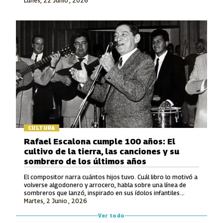
Lunes, 22 Junio , 2026
en la Modalidad Vocal.
CULTURA
Rafael Escalona cumple 100 años: El
cultivo de la tierra, las canciones y su
sombrero de los últimos años
El compositor narra cuántos hijos tuvo. Cuál libro lo motivó a
volverse algodonero y arrocero, habla sobre una línea de
sombreros que lanzó, inspirado en sus ídolos infantiles.
Martes, 2 Junio , 2026
También recuerda lo que le ofrecieron por hacerle una
canción a Avianca y entona unos versos de un tema entonces
Ver todo
inédito que luego grabó Jorge Oñate.