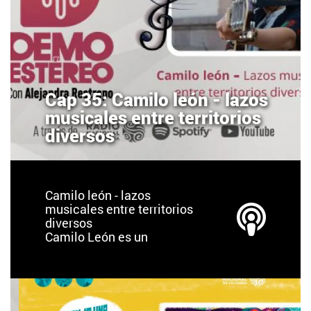
Cap 35: Camilo león - lazos
musicales entre territorios
diversos
Camilo león - lazos
musicales entre territorios
diversos
Camilo León es un
cantautor bumangués
residente en México.
Desde los 10 años salió de
Colombia, ha vivido,
estudiado y adquirido