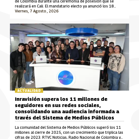
de Colombia durante una ceremonia de posesión que se
realizará en Cali. El mandatario electo ya anunció los 18
ministros que integrarán su gabinete para el periodo 2026-
Viernes, 7 Agosto , 2026
2030.
ACTUALIDAD
Inravisión supera los 11 millones de
seguidores en sus redes sociales,
consolidando una audiencia informada a
través del Sistema de Medios Públicos
La comunidad del Sistema de Medios Públicos superó los 11
millones al cierre de 2025, con un crecimiento que triplica las
cifras de 2023. RTVC Noticias, Radio Nacional de Colombia y