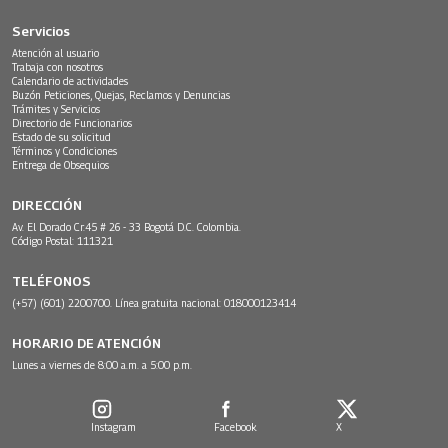
Servicios
Atención al usuario
Trabaja con nosotros
Calendario de actividades
Buzón Peticiones, Quejas, Reclamos y Denuncias
Trámites y Servicios
Directorio de Funcionarios
Estado de su solicitud
Términos y Condiciones
Entrega de Obsequios
DIRECCIÓN
Av. El Dorado Cr.45 # 26 - 33 Bogotá D.C. Colombia.
Código Postal: 111321
TELÉFONOS
(+57) (601) 2200700. Línea gratuita nacional: 018000123414
HORARIO DE ATENCIÓN
Lunes a viernes de 8:00 a.m. a 5:00 p.m.
Instagram
Facebook
X