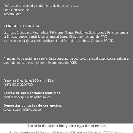
Política de privacidad y tratamiento de datos personales
Condiciones de uso
Accesibilidad
CONTACTO VIRTUAL
Estimado Ciudadano: Para radicar Peticiones, Quejas, Reclamos, Solicitudes y Felicitaciones a
la Entidad puede remitir lo pertinente al Correo Oficial Institucional de RTVC
correspondencia@rtvc.gov.co
o diligenciar el formulario en línea:
Contacto PQRSD.
Al momento de registrar su petición, se generará un código con el cual usted podrá realizar el
seguimiento, para ello, ingrese a:
Seguimiento de PQRS
Asesor en línea: lunes 9:30 a.m. - 12 m
(+57) (601) 2200700
Correo de notificaciones judiciales:
notificacionesjudiciales@rtvc.gov.co
Denuncias por actos de corrupción:
soytransparente@rtvc.gov.co
Horario de atención y entrega de premios:
Lunes a viernes de 8:30 a.m.a 1:00 p.m. y de 2:30 p.m. a 4:30 p.m. en RTVC Sistema