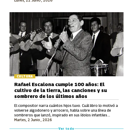
Lunes, 22 Junio , 2026
en la Modalidad Vocal.
CULTURA
Rafael Escalona cumple 100 años: El
cultivo de la tierra, las canciones y su
sombrero de los últimos años
El compositor narra cuántos hijos tuvo. Cuál libro lo motivó a
volverse algodonero y arrocero, habla sobre una línea de
sombreros que lanzó, inspirado en sus ídolos infantiles.
Martes, 2 Junio , 2026
También recuerda lo que le ofrecieron por hacerle una
canción a Avianca y entona unos versos de un tema entonces
Ver todo
inédito que luego grabó Jorge Oñate.