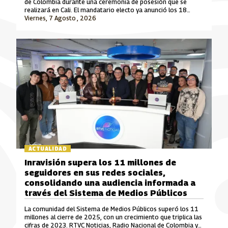
de Colombia durante una ceremonia de posesión que se
realizará en Cali. El mandatario electo ya anunció los 18
ministros que integrarán su gabinete para el periodo 2026-
Viernes, 7 Agosto , 2026
2030.
ACTUALIDAD
Inravisión supera los 11 millones de
seguidores en sus redes sociales,
consolidando una audiencia informada a
través del Sistema de Medios Públicos
La comunidad del Sistema de Medios Públicos superó los 11
millones al cierre de 2025, con un crecimiento que triplica las
cifras de 2023. RTVC Noticias, Radio Nacional de Colombia y