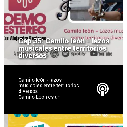
Cap 35: Camilo león - lazos
musicales entre territorios
diversos
Camilo león - lazos
musicales entre territorios
diversos
Camilo León es un
cantautor bumangués
residente en México.
Desde los 10 años salió de
Colombia, ha vivido,
estudiado y adquirido