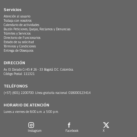
Servicios
Atención al usuario
Trabaja con nosotros
Calendario de actividades
Buzón Peticiones, Quejas, Reclamos y Denuncias
Trámites y Servicios
Directorio de Funcionarios
Estado de su solicitud
Términos y Condiciones
Entrega de Obsequios
DIRECCIÓN
Av. El Dorado Cr.45 # 26 - 33 Bogotá D.C. Colombia.
Código Postal: 111321
TELÉFONOS
(+57) (601) 2200700. Línea gratuita nacional: 018000123414
HORARIO DE ATENCIÓN
Lunes a viernes de 8:00 a.m. a 5:00 p.m.
Instagram
Facebook
X