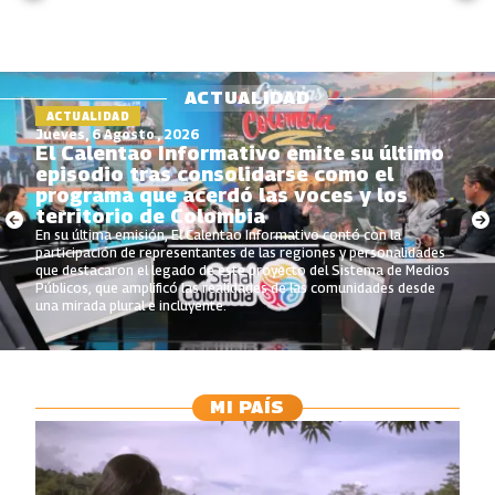
ACTUALIDAD
ACTUALIDAD
Jueves, 6 Agosto , 2026
El Calentao Informativo emite su último
episodio tras consolidarse como el
programa que acerdó las voces y los
territorio de Colombia
En su última emisión, El Calentao Informativo contó con la
participación de representantes de las regiones y personalidades
que destacaron el legado de este proyecto del Sistema de Medios
Públicos, que amplificó las realidades de las comunidades desde
una mirada plural e incluyente.
MI PAÍS