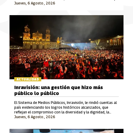
Jueves, 6 Agosto , 2026
Señal Colombia son las marcas que lideran este crecimiento.
ACTUALIDAD
Inravisión: una gestión que hizo más
público lo público
El Sistema de Medios Públicos, Inravisión, le rindió cuentas al
país evidenciando los logros históricos alcanzados, que
reflejan el compromiso con la diversidad y la dignidad, la
Jueves, 6 Agosto , 2026
rigurosidad periodística, el fomento a la cultura y el cuidado
del patrimonio y la memoria.