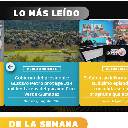
LO MÁS LEÍDO
MEDIO AMBIENTE
ACTUALIDA
Gobierno del presidente
El Calentao Informa
Gustavo Petro protege 314
su último episod
mil hectáreas del páramo Cruz
consolidarse c
Verde-Sumapaz
programa que ace
voces y los terri
Miércoles, 5 Agosto , 2026
Jueves, 6 Agosto , 
Colombia
DE LA SEMANA