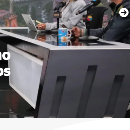
mo
os