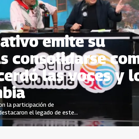
ativo emite su
as consolidarse co
erdó las voces y l
mbia
n la participación de
destacaron el legado de este
 las realidades de las