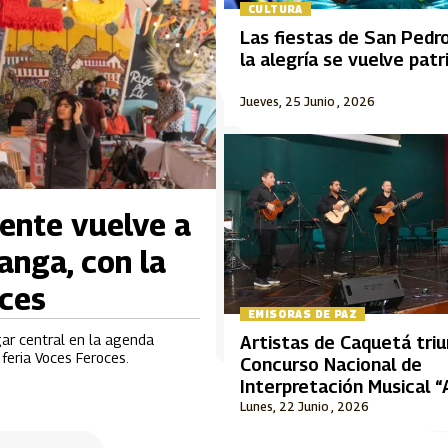
CULTURA
Las fiestas de San Pedr
la alegría se vuelve pat
Jueves, 25 Junio , 2026
iente vuelve a
anga, con la
oces
EMISORAS DE PAZ
gar central en la agenda
Artistas de Caquetá tri
feria Voces Feroces.
Concurso Nacional de
Interpretación Musical 
Durán Plazas”
Lunes, 22 Junio , 2026