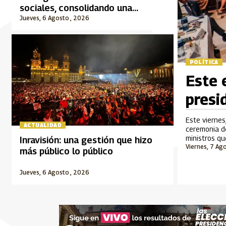
sociales, consolidando una
audiencia informada a través del
Jueves, 6 Agosto , 2026
Sistema de Medios Públicos
POLÍTICA
Este 
presi
Este viernes
ACTUALIDAD
ceremonia de
ministros q
Inravisión: una gestión que hizo
Viernes, 7 Ag
más público lo público
Jueves, 6 Agosto , 2026