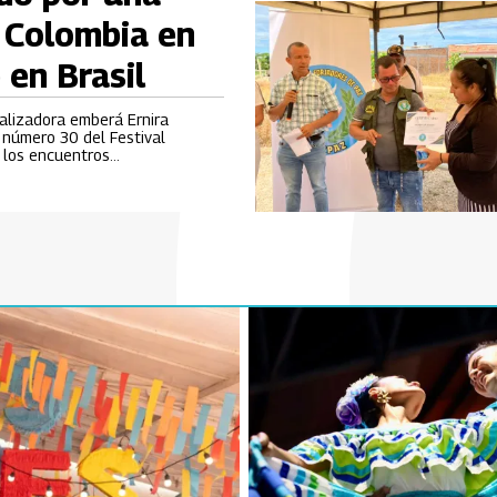
 Colombia en
 en Brasil
ealizadora emberá Ernira
n número 30 del Festival
e los encuentros
lla en Brasil.