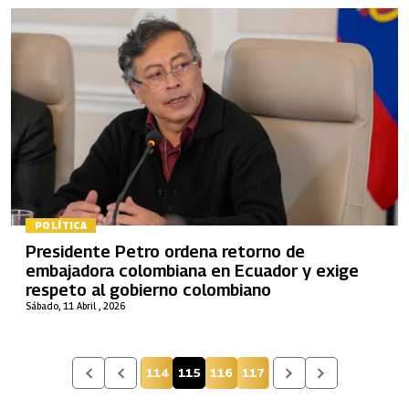
POLÍTICA
Presidente Petro ordena retorno de
embajadora colombiana en Ecuador y exige
respeto al gobierno colombiano
Sábado, 11 Abril , 2026
114
115
116
117
Página
Página actual
Página
Página