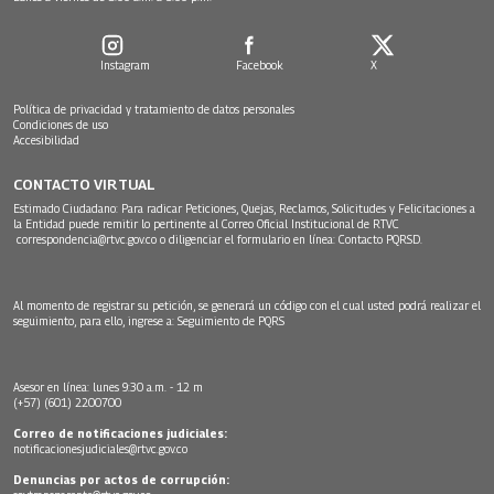
Instagram
Facebook
X
Política de privacidad y tratamiento de datos personales
Condiciones de uso
Accesibilidad
CONTACTO VIRTUAL
Estimado Ciudadano: Para radicar Peticiones, Quejas, Reclamos, Solicitudes y Felicitaciones a
la Entidad puede remitir lo pertinente al Correo Oficial Institucional de RTVC
correspondencia@rtvc.gov.co
o diligenciar el formulario en línea:
Contacto PQRSD.
Al momento de registrar su petición, se generará un código con el cual usted podrá realizar el
seguimiento, para ello, ingrese a:
Seguimiento de PQRS
Asesor en línea: lunes 9:30 a.m. - 12 m
(+57) (601) 2200700
Correo de notificaciones judiciales:
notificacionesjudiciales@rtvc.gov.co
Denuncias por actos de corrupción: