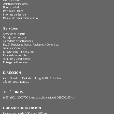
Misión y Visión
Objetivos y funciones
Normatividad
Políticas y Planes
Informes de Gestión
Manual de producción y estilo
Servicios
Atención al usuario
Trabaja con nosotros
Calendario de actividades
Buzón Peticiones, Quejas, Reclamos y Denuncias
Trámites y Servicios
Directorio de Funcionarios
Estado de su solicitud
Términos y Condiciones
Entrega de Obsequios
DIRECCIÓN
Av. El Dorado Cr.45 # 26 - 33 Bogotá D.C. Colombia.
Código Postal: 111321
TELÉFONOS
(+57) (601) 2200700. Línea gratuita nacional: 018000123414
HORARIO DE ATENCIÓN
Lunes a viernes de 8:00 a.m. a 5:00 p.m.