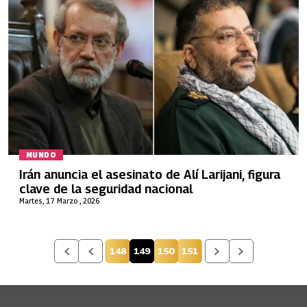
MUNDO
Irán anuncia el asesinato de Alí Larijani, figura
clave de la seguridad nacional
Martes, 17 Marzo , 2026
148
149
150
151
Página
Página actual
Página
Página