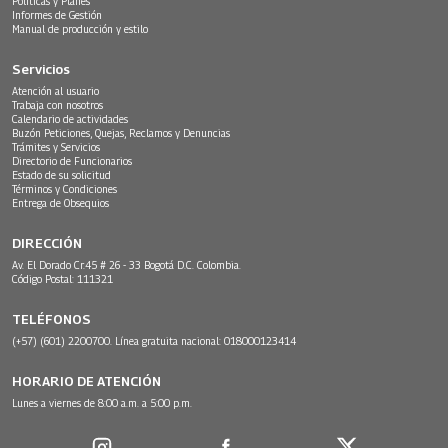
Políticas y Planes
Informes de Gestión
Manual de producción y estilo
Servicios
Atención al usuario
Trabaja con nosotros
Calendario de actividades
Buzón Peticiones, Quejas, Reclamos y Denuncias
Trámites y Servicios
Directorio de Funcionarios
Estado de su solicitud
Términos y Condiciones
Entrega de Obsequios
DIRECCIÓN
Av. El Dorado Cr.45 # 26 - 33 Bogotá D.C. Colombia.
Código Postal: 111321
TELÉFONOS
(+57) (601) 2200700. Línea gratuita nacional: 018000123414
HORARIO DE ATENCIÓN
Lunes a viernes de 8:00 a.m. a 5:00 p.m.