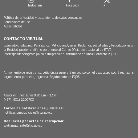
Instagram
Facebook
X
Política de privacidad y tratamiento de datos personales
Condiciones de uso
Accesibilidad
CONTACTO VIRTUAL
Estimado Ciudadano: Para radicar Peticiones, Quejas, Reclamos, Solicitudes y Felicitaciones a
la Entidad puede remitir lo pertinente al Correo Oficial Institucional de RTVC
correspondencia@rtvc.gov.co
o diligenciar el formulario en línea:
Contacto PQRSD.
Al momento de registrar su petición, se generará un código con el cual usted podrá realizar el
seguimiento, para ello, ingrese a:
Seguimiento de PQRS
Asesor en línea: lunes 9:30 a.m. - 12 m
(+57) (601) 2200700
Correo de notificaciones judiciales:
notificacionesjudiciales@rtvc.gov.co
Denuncias por actos de corrupción:
soytransparente@rtvc.gov.co