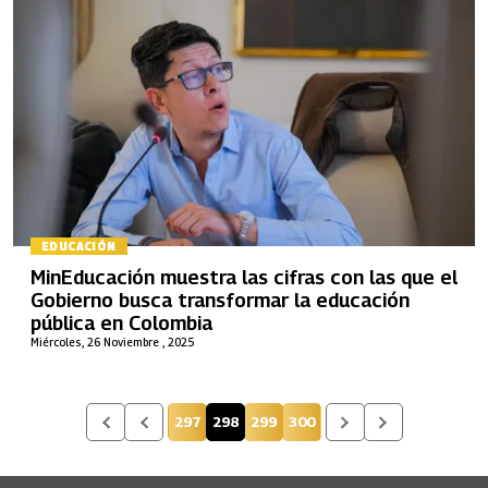
EDUCACIÓN
MinEducación muestra las cifras con las que el
Gobierno busca transformar la educación
pública en Colombia
Miércoles, 26 Noviembre , 2025
297
298
299
300
Página
Página actual
Página
Página