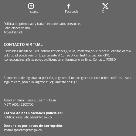
Instagram
Facebook
X
Política de privacidad y tratamiento de datos personales
Condiciones de uso
Accesibilidad
CONTACTO VIRTUAL
Estimado Ciudadano: Para radicar Peticiones, Quejas, Reclamos, Solicitudes y Felicitaciones a
la Entidad puede remitir lo pertinente al Correo Oficial Institucional de RTVC
correspondencia@rtvc.gov.co
o diligenciar el formulario en línea:
Contacto PQRSD.
Al momento de registrar su petición, se generará un código con el cual usted podrá realizar el
seguimiento, para ello, ingrese a:
Seguimiento de PQRS
Asesor en línea: lunes 9:30 a.m. - 12 m
(+57) (601) 2200700
Correo de notificaciones judiciales:
notificacionesjudiciales@rtvc.gov.co
Denuncias por actos de corrupción:
soytransparente@rtvc.gov.co