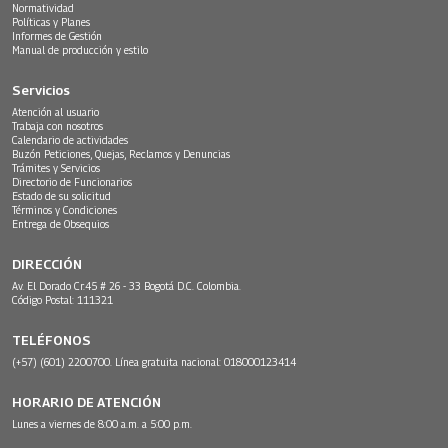
Normatividad
Políticas y Planes
Informes de Gestión
Manual de producción y estilo
Servicios
Atención al usuario
Trabaja con nosotros
Calendario de actividades
Buzón Peticiones, Quejas, Reclamos y Denuncias
Trámites y Servicios
Directorio de Funcionarios
Estado de su solicitud
Términos y Condiciones
Entrega de Obsequios
DIRECCIÓN
Av. El Dorado Cr.45 # 26 - 33 Bogotá D.C. Colombia.
Código Postal: 111321
TELÉFONOS
(+57) (601) 2200700. Línea gratuita nacional: 018000123414
HORARIO DE ATENCIÓN
Lunes a viernes de 8:00 a.m. a 5:00 p.m.