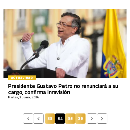
ACTUALIDAD
Presidente Gustavo Petro no renunciará a su
cargo, confirma Inravisión
Martes, 2 Junio , 2026
33
34
35
36
Página
Página actual
Página
Página