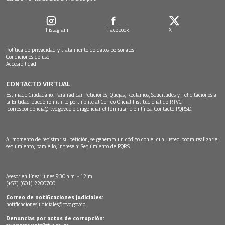
Instagram
Facebook
X
Política de privacidad y tratamiento de datos personales
Condiciones de uso
Accesibilidad
CONTACTO VIRTUAL
Estimado Ciudadano: Para radicar Peticiones, Quejas, Reclamos, Solicitudes y Felicitaciones a
la Entidad puede remitir lo pertinente al Correo Oficial Institucional de RTVC
correspondencia@rtvc.gov.co
o diligenciar el formulario en línea:
Contacto PQRSD.
Al momento de registrar su petición, se generará un código con el cual usted podrá realizar el
seguimiento, para ello, ingrese a:
Seguimiento de PQRS
Asesor en línea: lunes 9:30 a.m. - 12 m
(+57) (601) 2200700
Correo de notificaciones judiciales:
notificacionesjudiciales@rtvc.gov.co
Denuncias por actos de corrupción: