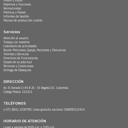
Misión y Visión
Objetivos y funciones
Normatividad
Políticas y Planes
Informes de Gestión
Manual de producción y estilo
Servicios
Atención al usuario
Trabaja con nosotros
Calendario de actividades
Buzón Peticiones, Quejas, Reclamos y Denuncias
Trámites y Servicios
Directorio de Funcionarios
Estado de su solicitud
Términos y Condiciones
Entrega de Obsequios
DIRECCIÓN
Av. El Dorado Cr.45 # 26 - 33 Bogotá D.C. Colombia.
Código Postal: 111321
TELÉFONOS
(+57) (601) 2200700. Línea gratuita nacional: 018000123414
HORARIO DE ATENCIÓN
Lunes a viernes de 8:00 a.m. a 5:00 p.m.