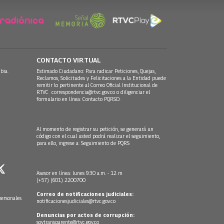
CONTACTO VIRTUAL
bia.
Estimado Ciudadano: Para radicar Peticiones, Quejas,
Reclamos, Solicitudes y Felicitaciones a la Entidad puede
remitir lo pertinente al Correo Oficial Institucional de
RTVC
correspondencia@rtvc.gov.co
o diligenciar el
formulario en línea:
Contacto PQRSD.
Al momento de registrar su petición, se generará un
código con el cual usted podrá realizar el seguimiento,
para ello, ingrese a:
Seguimiento de PQRS
Asesor en línea: lunes 9:30 a.m. - 12 m
(+57) (601) 2200700
Correo de notificaciones judiciales:
personales
notificacionesjudiciales@rtvc.gov.co
Denuncias por actos de corrupción:
soytransparente@rtvc.gov.co