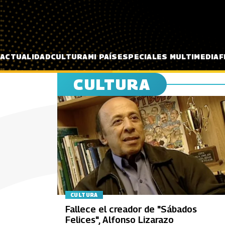
Pasar al contenido principal
ACTUALIDAD
CULTURA
MI PAÍS
ESPECIALES MULTIMEDIA
F
CULTURA
CULTURA
Fallece el creador de "Sábados
Felices", Alfonso Lizarazo