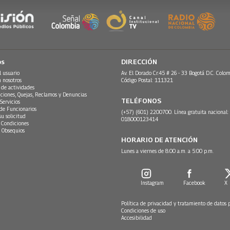
os
DIRECCIÓN
l usuario
Av. El Dorado Cr.45 # 26 - 33 Bogotá D.C. Colom
n nosotros
Código Postal: 111321
 de actividades
ciones, Quejas, Reclamos y Denuncias
TELÉFONOS
Servicios
 de Funcionarios
(+57) (601) 2200700. Línea gratuita nacional:
su solicitud
018000123414
 Condiciones
 Obsequios
HORARIO DE ATENCIÓN
Lunes a viernes de 8:00 a.m. a 5:00 p.m.
Instagram
Facebook
X
Política de privacidad y tratamiento de datos 
Condiciones de uso
Accesibilidad