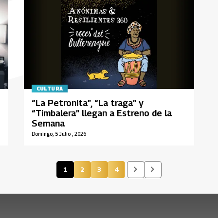
CULTURA
“La Petronita”, “La traga” y
“Timbalera” llegan a Estreno de la
Semana
Domingo, 5 Julio , 2026
1
2
3
4
Página actual
Página
Página
Página