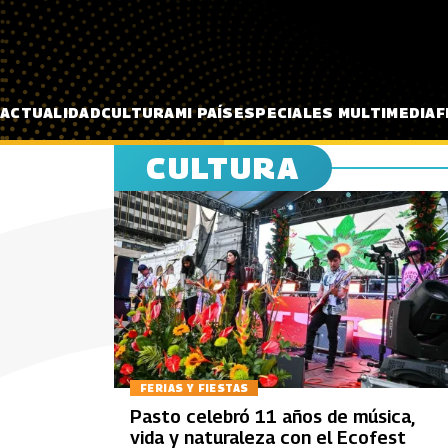
Pasar al contenido principal
ACTUALIDAD
CULTURA
MI PAÍS
ESPECIALES MULTIMEDIA
F
CULTURA
FERIAS Y FIESTAS
Pasto celebró 11 años de música,
vida y naturaleza con el Ecofest