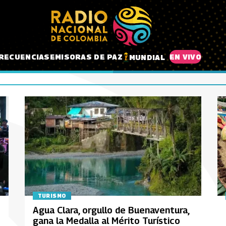
RECUENCIAS
EMISORAS DE PAZ
EN VIVO
MUNDIAL
TURISMO
Agua Clara, orgullo de Buenaventura,
gana la Medalla al Mérito Turístico