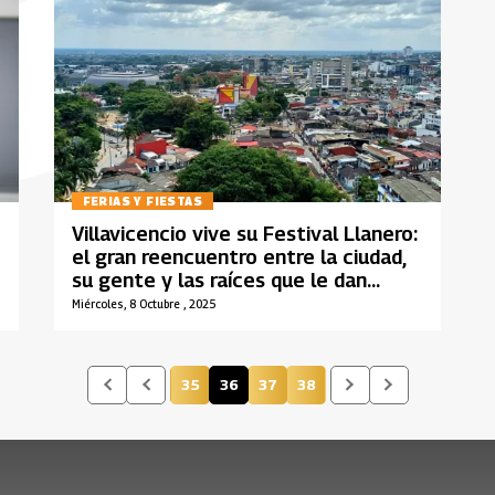
FERIAS Y FIESTAS
Villavicencio vive su Festival Llanero:
el gran reencuentro entre la ciudad,
su gente y las raíces que le dan
identidad
Miércoles, 8 Octubre , 2025
35
36
37
38
Página
Página actual
Página
Página