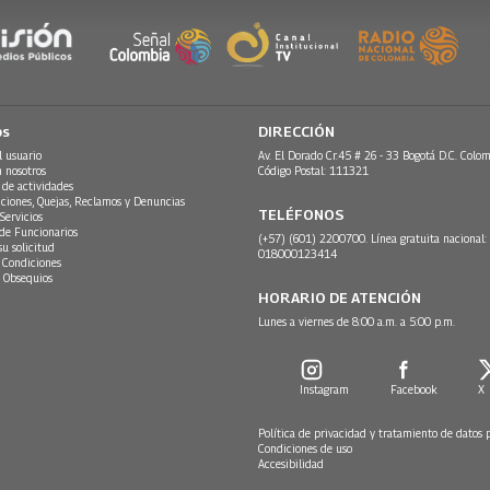
os
DIRECCIÓN
l usuario
Av. El Dorado Cr.45 # 26 - 33 Bogotá D.C. Colom
n nosotros
Código Postal: 111321
 de actividades
ciones, Quejas, Reclamos y Denuncias
TELÉFONOS
Servicios
 de Funcionarios
(+57) (601) 2200700. Línea gratuita nacional:
su solicitud
018000123414
 Condiciones
 Obsequios
HORARIO DE ATENCIÓN
Lunes a viernes de 8:00 a.m. a 5:00 p.m.
Instagram
Facebook
X
Política de privacidad y tratamiento de datos 
Condiciones de uso
Accesibilidad