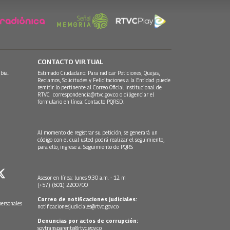
CONTACTO VIRTUAL
bia.
Estimado Ciudadano: Para radicar Peticiones, Quejas,
Reclamos, Solicitudes y Felicitaciones a la Entidad puede
remitir lo pertinente al Correo Oficial Institucional de
RTVC
correspondencia@rtvc.gov.co
o diligenciar el
formulario en línea:
Contacto PQRSD.
Al momento de registrar su petición, se generará un
código con el cual usted podrá realizar el seguimiento,
para ello, ingrese a:
Seguimiento de PQRS
Asesor en línea: lunes 9:30 a.m. - 12 m
(+57) (601) 2200700
Correo de notificaciones judiciales:
personales
notificacionesjudiciales@rtvc.gov.co
Denuncias por actos de corrupción:
soytransparente@rtvc.gov.co