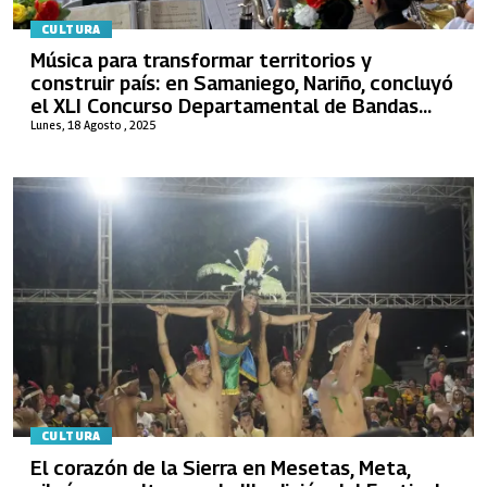
CULTURA
Música para transformar territorios y
construir país: en Samaniego, Nariño, concluyó
el XLI Concurso Departamental de Bandas
Musicales
Lunes, 18 Agosto , 2025
CULTURA
El corazón de la Sierra en Mesetas, Meta,