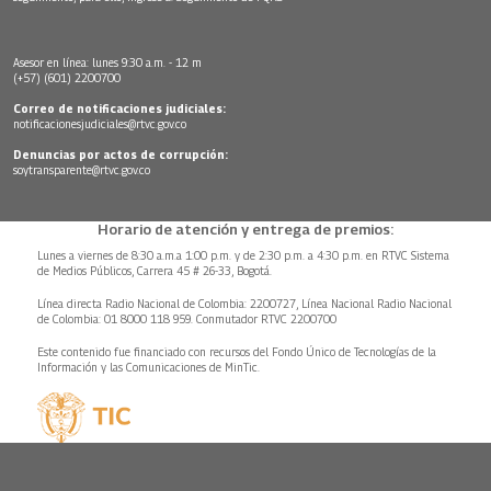
Asesor en línea: lunes 9:30 a.m. - 12 m
(+57) (601) 2200700
Correo de notificaciones judiciales:
notificacionesjudiciales@rtvc.gov.co
Denuncias por actos de corrupción:
soytransparente@rtvc.gov.co
Horario de atención y entrega de premios:
Lunes a viernes de 8:30 a.m.a 1:00 p.m. y de 2:30 p.m. a 4:30 p.m. en RTVC Sistema
de Medios Públicos, Carrera 45 # 26-33, Bogotá.
Línea directa Radio Nacional de Colombia: 2200727, Línea Nacional Radio Nacional
de Colombia: 01 8000 118 959. Conmutador RTVC 2200700
Este contenido fue financiado con recursos del Fondo Único de Tecnologías de la
Información y las Comunicaciones de MinTic.