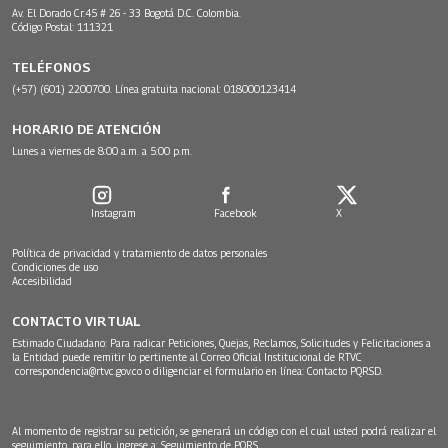
Av. El Dorado Cr.45 # 26 - 33 Bogotá D.C. Colombia.
Código Postal: 111321
TELÉFONOS
(+57) (601) 2200700. Línea gratuita nacional: 018000123414
HORARIO DE ATENCIÓN
Lunes a viernes de 8:00 a.m. a 5:00 p.m.
Instagram
Facebook
X
Política de privacidad y tratamiento de datos personales
Condiciones de uso
Accesibilidad
CONTACTO VIRTUAL
Estimado Ciudadano: Para radicar Peticiones, Quejas, Reclamos, Solicitudes y Felicitaciones a
la Entidad puede remitir lo pertinente al Correo Oficial Institucional de RTVC
correspondencia@rtvc.gov.co
o diligenciar el formulario en línea:
Contacto PQRSD.
Al momento de registrar su petición, se generará un código con el cual usted podrá realizar el
seguimiento, para ello, ingrese a:
Seguimiento de PQRS