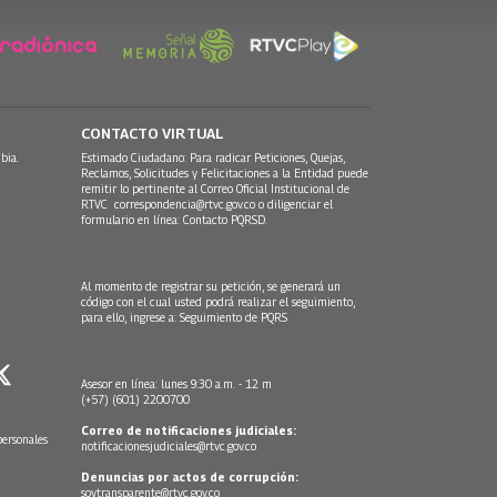
CONTACTO VIRTUAL
bia.
Estimado Ciudadano: Para radicar Peticiones, Quejas,
Reclamos, Solicitudes y Felicitaciones a la Entidad puede
remitir lo pertinente al Correo Oficial Institucional de
RTVC
correspondencia@rtvc.gov.co
o diligenciar el
formulario en línea:
Contacto PQRSD.
Al momento de registrar su petición, se generará un
código con el cual usted podrá realizar el seguimiento,
para ello, ingrese a:
Seguimiento de PQRS
Asesor en línea: lunes 9:30 a.m. - 12 m
(+57) (601) 2200700
Correo de notificaciones judiciales:
personales
notificacionesjudiciales@rtvc.gov.co
Denuncias por actos de corrupción:
soytransparente@rtvc.gov.co