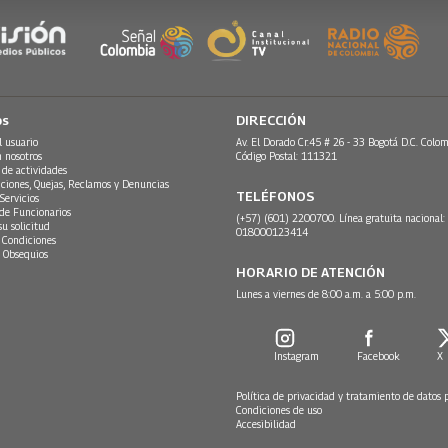
os
DIRECCIÓN
l usuario
Av. El Dorado Cr.45 # 26 - 33 Bogotá D.C. Colom
n nosotros
Código Postal: 111321
 de actividades
ciones, Quejas, Reclamos y Denuncias
TELÉFONOS
Servicios
 de Funcionarios
(+57) (601) 2200700. Línea gratuita nacional:
su solicitud
018000123414
 Condiciones
 Obsequios
HORARIO DE ATENCIÓN
Lunes a viernes de 8:00 a.m. a 5:00 p.m.
Instagram
Facebook
X
Política de privacidad y tratamiento de datos 
Condiciones de uso
Accesibilidad