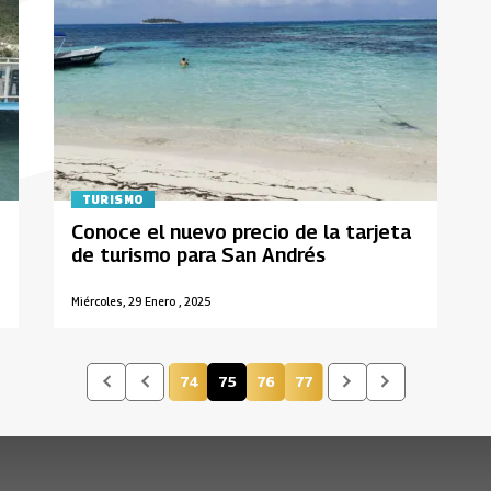
TURISMO
Conoce el nuevo precio de la tarjeta
de turismo para San Andrés
Miércoles, 29 Enero , 2025
74
75
76
77
Página
Página actual
Página
Página