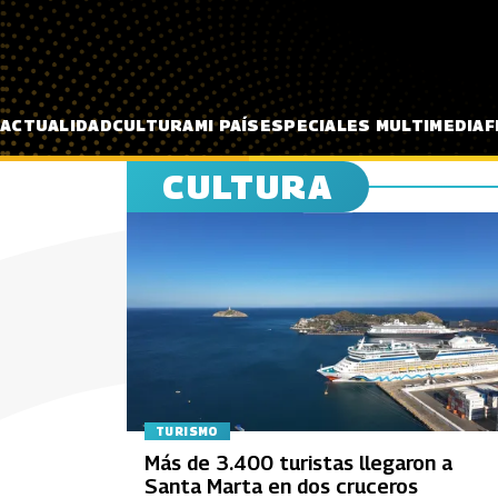
Pasar al contenido principal
ACTUALIDAD
CULTURA
MI PAÍS
ESPECIALES MULTIMEDIA
F
CULTURA
TURISMO
Más de 3.400 turistas llegaron a
Santa Marta en dos cruceros