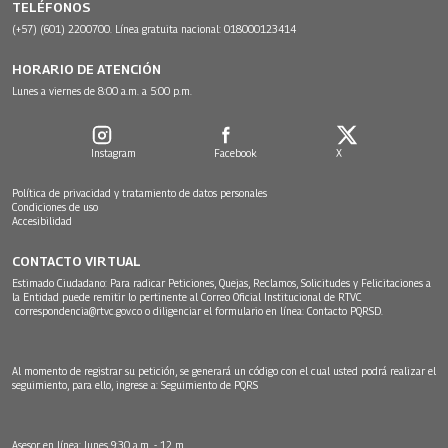
TELÉFONOS
(+57) (601) 2200700. Línea gratuita nacional: 018000123414
HORARIO DE ATENCIÓN
Lunes a viernes de 8:00 a.m. a 5:00 p.m.
Instagram
Facebook
X
Política de privacidad y tratamiento de datos personales
Condiciones de uso
Accesibilidad
CONTACTO VIRTUAL
Estimado Ciudadano: Para radicar Peticiones, Quejas, Reclamos, Solicitudes y Felicitaciones a
la Entidad puede remitir lo pertinente al Correo Oficial Institucional de RTVC
correspondencia@rtvc.gov.co
o diligenciar el formulario en línea:
Contacto PQRSD.
Al momento de registrar su petición, se generará un código con el cual usted podrá realizar el
seguimiento, para ello, ingrese a:
Seguimiento de PQRS
Asesor en línea: lunes 9:30 a.m. - 12 m