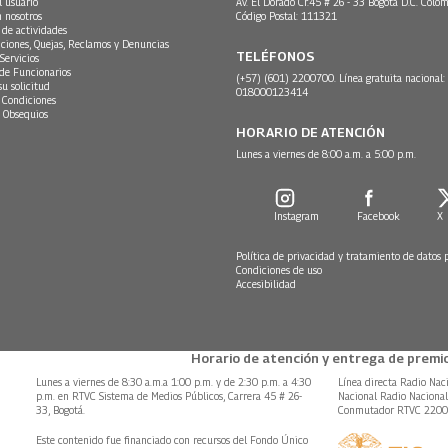
l usuario
Av. El Dorado Cr.45 # 26 - 33 Bogotá D.C. Colom
n nosotros
Código Postal: 111321
 de actividades
ciones, Quejas, Reclamos y Denuncias
TELÉFONOS
Servicios
 de Funcionarios
(+57) (601) 2200700. Línea gratuita nacional:
su solicitud
018000123414
 Condiciones
 Obsequios
HORARIO DE ATENCIÓN
Lunes a viernes de 8:00 a.m. a 5:00 p.m.
Instagram
Facebook
X
Política de privacidad y tratamiento de datos 
Condiciones de uso
Accesibilidad
Horario de atención y entrega de premio
Lunes a viernes de 8:30 a.m.a 1:00 p.m. y de 2:30 p.m. a 4:30
Línea directa Radio Nac
p.m. en RTVC Sistema de Medios Públicos, Carrera 45 # 26-
Nacional Radio Naciona
33, Bogotá.
Conmutador RTVC 220
Este contenido fue financiado con recursos del Fondo Único