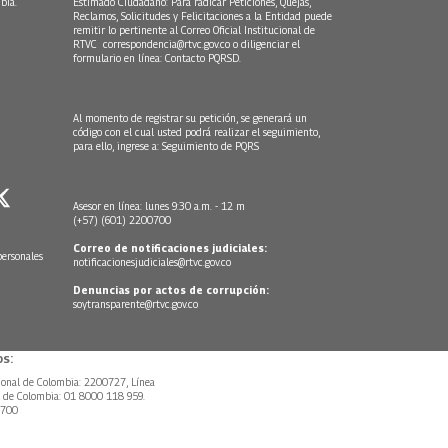
bia.
Estimado Ciudadano: Para radicar Peticiones, Quejas,
Reclamos, Solicitudes y Felicitaciones a la Entidad puede
remitir lo pertinente al Correo Oficial Institucional de
RTVC
correspondencia@rtvc.gov.co
o diligenciar el
formulario en línea:
Contacto PQRSD.
Al momento de registrar su petición, se generará un
código con el cual usted podrá realizar el seguimiento,
para ello, ingrese a:
Seguimiento de PQRS
Asesor en línea: lunes 9:30 a.m. - 12 m
(+57) (601) 2200700
Correo de notificaciones judiciales:
personales
notificacionesjudiciales@rtvc.gov.co
Denuncias por actos de corrupción:
soytransparente@rtvc.gov.co
s:
ional de Colombia: 2200727, Línea
l de Colombia: 01 8000 118 959.
0700