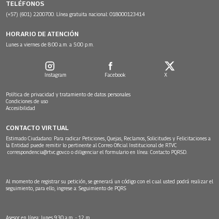
TELÉFONOS
(+57) (601) 2200700. Línea gratuita nacional: 018000123414
HORARIO DE ATENCIÓN
Lunes a viernes de 8:00 a.m. a 5:00 p.m.
Instagram
Facebook
X
Política de privacidad y tratamiento de datos personales
Condiciones de uso
Accesibilidad
CONTACTO VIRTUAL
Estimado Ciudadano: Para radicar Peticiones, Quejas, Reclamos, Solicitudes y Felicitaciones a
la Entidad puede remitir lo pertinente al Correo Oficial Institucional de RTVC
correspondencia@rtvc.gov.co
o diligenciar el formulario en línea:
Contacto PQRSD.
Al momento de registrar su petición, se generará un código con el cual usted podrá realizar el
seguimiento, para ello, ingrese a:
Seguimiento de PQRS
Asesor en línea: lunes 9:30 a.m. - 12 m