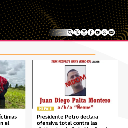
MI PAÍS
íctimas
Presidente Petro declara
n el
ofensiva total contra las