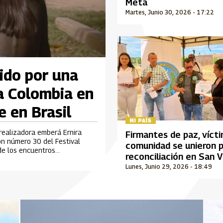
Meta
Martes, Junio 30, 2026 - 17:22
ido por una
a Colombia en
e en Brasil
MI PAÍS
 realizadora emberá Ernira
Firmantes de paz, víct
ión número 30 del Festival
comunidad se unieron p
 de los encuentros
reconciliación en San 
rolla en Brasil.
del Caguán
Lunes, Junio 29, 2026 - 18:49