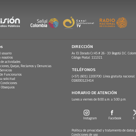
os
DIRECCIÓN
l usuario
Av. El Dorado Cr.45 # 26 - 33 Bogotá D.C. Colom
n nosotros
Código Postal: 111321
 de actividades
ciones, Quejas, Reclamos y Denuncias
TELÉFONOS
Servicios
 de Funcionarios
(+57) (601) 2200700. Línea gratuita nacional:
su solicitud
018000123414
 Condiciones
 Obsequios
HORARIO DE ATENCIÓN
Lunes a viernes de 8:00 a.m. a 5:00 p.m.
Instagram
Facebook
X
Política de privacidad y tratamiento de datos 
Condiciones de uso