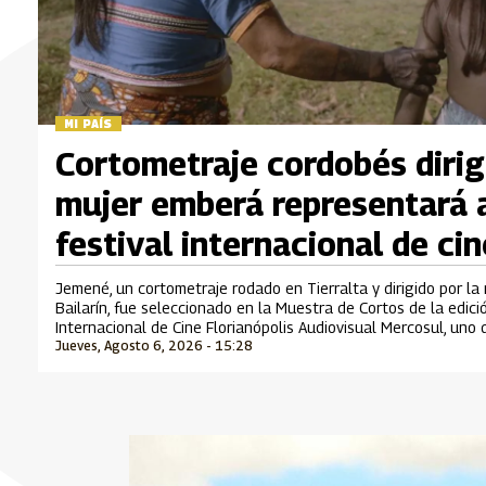
MI PAÍS
Cortometraje cordobés dirig
mujer emberá representará 
festival internacional de cin
Jemené, un cortometraje rodado en Tierralta y dirigido por la
Bailarín, fue seleccionado en la Muestra de Cortos de la edic
Internacional de Cine Florianópolis Audiovisual Mercosul, uno
Jueves, Agosto 6, 2026 - 15:28
cinematográficos más importantes de Suramérica que se desar