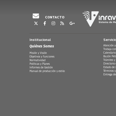
CONTACTO
Institucional
Servici
Quiénes Somos
Atención a
Trabaja co
Calendario
Misión y Visión
Buzón Peti
Objetivos y funciones
Trámites y 
Normatividad
Directorio
Políticas y Planes
Estado de 
Informes de Gestión
Términos y
Manual de producción y estilo
Entrega de