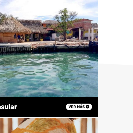
nsular
VER MÁS