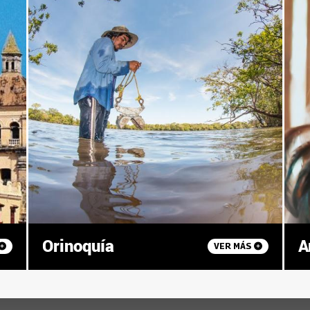
Orinoquía
A
VER MÁS