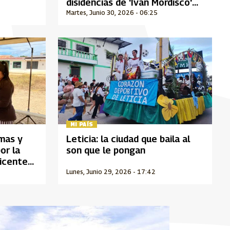
disidencias de 'Iván Mordisco'
tras nuevo golpe militar
Martes, Junio 30, 2026 - 06:25
MI PAÍS
imas y
Leticia: la ciudad que baila al
or la
son que le pongan
Vicente
Lunes, Junio 29, 2026 - 17:42