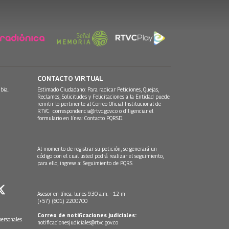
CONTACTO VIRTUAL
bia.
Estimado Ciudadano: Para radicar Peticiones, Quejas,
Reclamos, Solicitudes y Felicitaciones a la Entidad puede
remitir lo pertinente al Correo Oficial Institucional de
RTVC
correspondencia@rtvc.gov.co
o diligenciar el
formulario en línea:
Contacto PQRSD.
Al momento de registrar su petición, se generará un
código con el cual usted podrá realizar el seguimiento,
para ello, ingrese a:
Seguimiento de PQRS
Asesor en línea: lunes 9:30 a.m. - 12 m
(+57) (601) 2200700
Correo de notificaciones judiciales:
personales
notificacionesjudiciales@rtvc.gov.co