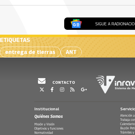
SIGUE A RADIONACI
ETIQUETAS
entrega de tierras
ANT
CONTACTO
Institucional
Servici
Quiénes Somos
Atención a
Trabaja co
Calendario
Misión y Visión
Buzón Peti
Objetivos y funciones
Trámites y 
Normatividad