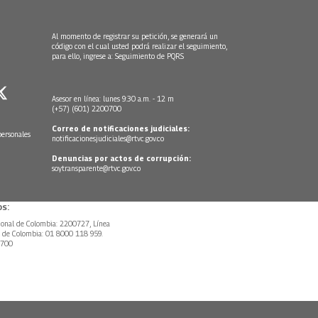
Al momento de registrar su petición, se generará un
código con el cual usted podrá realizar el seguimiento,
para ello, ingrese a:
Seguimiento de PQRS
Asesor en línea: lunes 9:30 a.m. - 12 m
(+57) (601) 2200700
Correo de notificaciones judiciales:
personales
notificacionesjudiciales@rtvc.gov.co
Denuncias por actos de corrupción:
soytransparente@rtvc.gov.co
s:
ional de Colombia: 2200727, Línea
l de Colombia: 01 8000 118 959.
0700