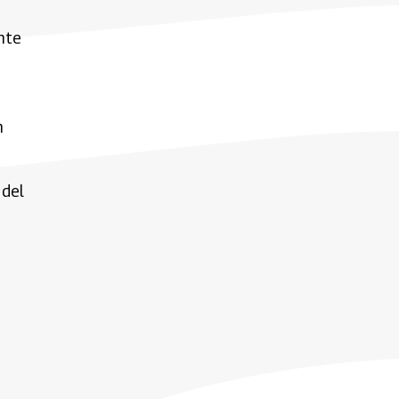
ante
n
 del