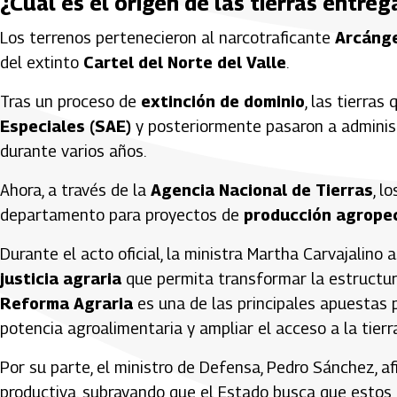
¿Cuál es el origen de las tierras entre
Los terrenos pertenecieron al narcotraficante
Arcánge
del extinto
Cartel del Norte del Valle
.
Tras un proceso de
extinción de dominio
, las tierras
Especiales (SAE)
y posteriormente pasaron a administ
durante varios años.
Ahora, a través de la
Agencia Nacional de Tierras
, l
departamento para proyectos de
producción agrope
Durante el acto oficial, la ministra Martha Carvajalin
justicia agraria
que permita transformar la estructura
Reforma Agraria
es una de las principales apuestas po
potencia agroalimentaria y ampliar el acceso a la tierr
Por su parte, el ministro de Defensa, Pedro Sánchez, af
productiva, subrayando que el Estado busca que estos