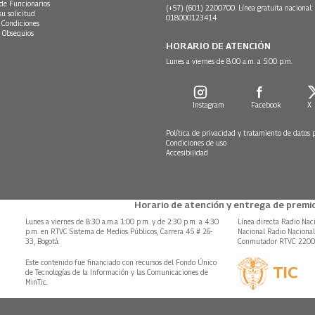
 de Funcionarios
(+57) (601) 2200700. Línea gratuita nacional:
su solicitud
018000123414
 Condiciones
 Obsequios
HORARIO DE ATENCIÓN
Lunes a viernes de 8:00 a.m. a 5:00 p.m.
Instagram
Facebook
X
Política de privacidad y tratamiento de datos 
Condiciones de uso
Accesibilidad
Horario de atención y entrega de premio
Lunes a viernes de 8:30 a.m.a 1:00 p.m. y de 2:30 p.m. a 4:30
Línea directa Radio Nac
p.m. en RTVC Sistema de Medios Públicos, Carrera 45 # 26-
Nacional Radio Naciona
33, Bogotá.
Conmutador RTVC 220
Este contenido fue financiado con recursos del Fondo Único
de Tecnologías de la Información y las Comunicaciones de
MinTic.