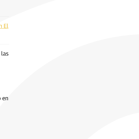
n El
 las
 en