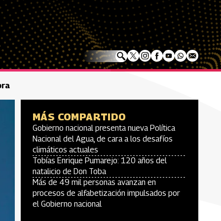
ora
MÁS COMPARTIDO
Gobierno nacional presenta nueva Política
Nacional del Agua, de cara a los desafíos
climáticos actuales
Tobías Enrique Pumarejo: 120 años del
natalicio de Don Toba
Más de 49 mil personas avanzan en
procesos de alfabetización impulsados por
el Gobierno nacional