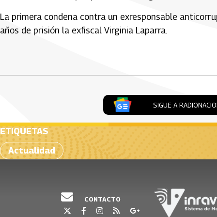
La primera condena contra un exresponsable anticorru
años de prisión la exfiscal Virginia Laparra.
Artículos Player
SIGUE A RADIONACI
ETIQUETAS
Actualidad
CONTACTO