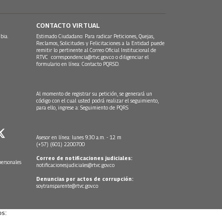
CONTACTO VIRTUAL
bia.
Estimado Ciudadano: Para radicar Peticiones, Quejas,
Reclamos, Solicitudes y Felicitaciones a la Entidad puede
remitir lo pertinente al Correo Oficial Institucional de
RTVC
correspondencia@rtvc.gov.co
o diligenciar el
formulario en línea:
Contacto PQRSD.
Al momento de registrar su petición, se generará un
código con el cual usted podrá realizar el seguimiento,
para ello, ingrese a:
Seguimiento de PQRS
Asesor en línea: lunes 9:30 a.m. - 12 m
(+57) (601) 2200700
Correo de notificaciones judiciales:
personales
notificacionesjudiciales@rtvc.gov.co
Denuncias por actos de corrupción:
soytransparente@rtvc.gov.co
s: