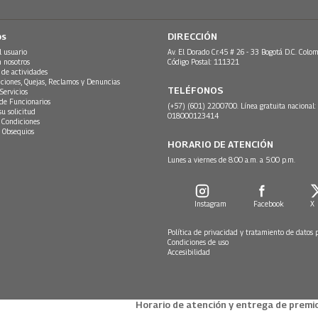
os
DIRECCIÓN
l usuario
Av. El Dorado Cr.45 # 26 - 33 Bogotá D.C. Colom
n nosotros
Código Postal: 111321
 de actividades
ciones, Quejas, Reclamos y Denuncias
TELÉFONOS
Servicios
 de Funcionarios
(+57) (601) 2200700. Línea gratuita nacional:
su solicitud
018000123414
 Condiciones
 Obsequios
HORARIO DE ATENCIÓN
Lunes a viernes de 8:00 a.m. a 5:00 p.m.
Instagram
Facebook
X
Política de privacidad y tratamiento de datos 
Condiciones de uso
Accesibilidad
Horario de atención y entrega de premio