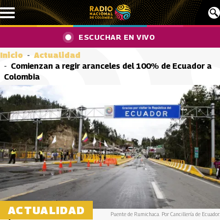
Pasar al contenido principal
ESCUCHAR EN VIVO
Inicio
Actualidad
Comienzan a regir aranceles del 100% de Ecuador a
Colombia
ACTUALIDAD
Puente de Rumichaca. Por Cancillería de Ecuador.