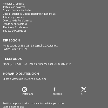
Atención al usuario
Trabaja con nosotros
Calendario de actividades
Buzón Peticiones, Quejas, Reclamos y Denuncias
Trámites y Servicios
Directorio de Funcionarios
Estado de su solicitud
Términos y Condiciones
Entrega de Obsequios
DIRECCIÓN
Av. El Dorado Cr.45 # 26 - 33 Bogotá D.C. Colombia.
Código Postal: 111321
TELÉFONOS
(+57) (601) 2200700. Línea gratuita nacional: 018000123414
HORARIO DE ATENCIÓN
Lunes a viernes de 8:00 a.m. a 5:00 p.m.
Instagram
Facebook
X
Política de privacidad y tratamiento de datos personales
Condiciones de uso