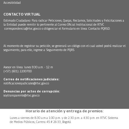
Accesibilidad
CONTACTO VIRTUAL
Estimado Ciudadano: Para radicar Peticiones, Quejas, Reclamos, Solicitudes y Felicitaciones a
la Entidad puede remitir lo pertinente al Correo Oficial Institucional de RTVC
correspondencia@rtvc.gov.co
o diligenciar el formulario en línea:
Contacto PQRSD.
Al momento de registrar su petición, se generará un código con el cual usted podrá realizar el
seguimiento, para ello, ingrese a:
Seguimiento de PQRS
Asesor en línea: lunes 9:30 a.m. - 12 m
(+57) (601) 2200700
Correo de notificaciones judiciales:
notificacionesjudiciales@rtvc.gov.co
Denuncias por actos de corrupción:
soytransparente@rtvc.gov.co
Horario de atención y entrega de premios:
Lunes a viernes de 8:30 a.m.a 1:00 p.m. y de 2:30 p.m. a 4:30 p.m. en RTVC Sistema
de Medios Públicos, Carrera 45 # 26-33, Bogotá.