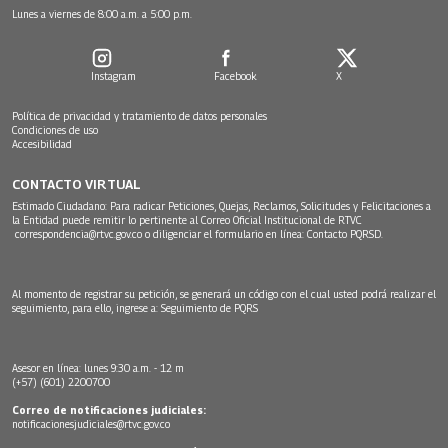
Lunes a viernes de 8:00 a.m. a 5:00 p.m.
Instagram
Facebook
X
Política de privacidad y tratamiento de datos personales
Condiciones de uso
Accesibilidad
CONTACTO VIRTUAL
Estimado Ciudadano: Para radicar Peticiones, Quejas, Reclamos, Solicitudes y Felicitaciones a
la Entidad puede remitir lo pertinente al Correo Oficial Institucional de RTVC
correspondencia@rtvc.gov.co
o diligenciar el formulario en línea:
Contacto PQRSD.
Al momento de registrar su petición, se generará un código con el cual usted podrá realizar el
seguimiento, para ello, ingrese a:
Seguimiento de PQRS
Asesor en línea: lunes 9:30 a.m. - 12 m
(+57) (601) 2200700
Correo de notificaciones judiciales:
notificacionesjudiciales@rtvc.gov.co