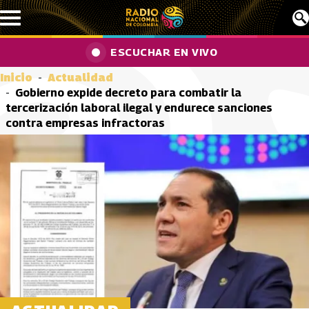
Pasar al contenido principal
ESCUCHAR EN VIVO
Inicio
Actualidad
Gobierno expide decreto para combatir la
tercerización laboral ilegal y endurece sanciones
contra empresas infractoras