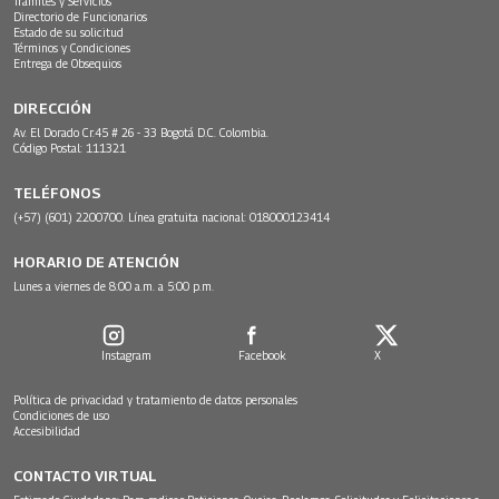
Trámites y Servicios
Directorio de Funcionarios
Estado de su solicitud
Términos y Condiciones
Entrega de Obsequios
DIRECCIÓN
Av. El Dorado Cr.45 # 26 - 33 Bogotá D.C. Colombia.
Código Postal: 111321
TELÉFONOS
(+57) (601) 2200700. Línea gratuita nacional: 018000123414
HORARIO DE ATENCIÓN
Lunes a viernes de 8:00 a.m. a 5:00 p.m.
Instagram
Facebook
X
Política de privacidad y tratamiento de datos personales
Condiciones de uso
Accesibilidad
CONTACTO VIRTUAL