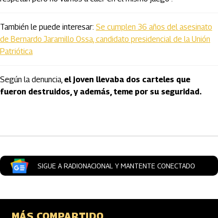
También le puede interesar:
Se cumplen 36 años del asesinato
de Bernardo Jaramillo Ossa, candidato presidencial de la Unión
Patriótica
Según la denuncia,
el joven llevaba dos carteles que
fueron destruidos, y además, teme por su seguridad.
Artículos Player
SIGUE A RADIONACIONAL Y MANTENTE CONECTADO
MÁS COMPARTIDO