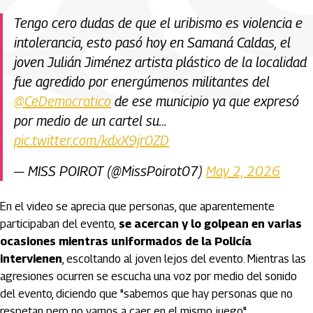
Tengo cero dudas de que el uribismo es violencia e
intolerancia, esto pasó hoy en Samaná Caldas, el
joven Julián Jiménez artista plástico de la localidad
fue agredido por energúmenos militantes del
@CeDemocratico
de ese municipio ya que expresó
por medio de un cartel su…
pic.twitter.com/kdxX9jr0ZD
— MISS POIROT (@MissPoirot07)
May 2, 2026
En el video se aprecia que personas, que aparentemente
participaban del evento,
se acercan y lo golpean en varias
ocasiones mientras uniformados de la Policía
intervienen
, escoltando al joven lejos del evento. Mientras las
agresiones ocurren se escucha una voz por medio del sonido
del evento, diciendo que "sabemos que hay personas que no
respetan pero no vamos a caer en el mismo juego".