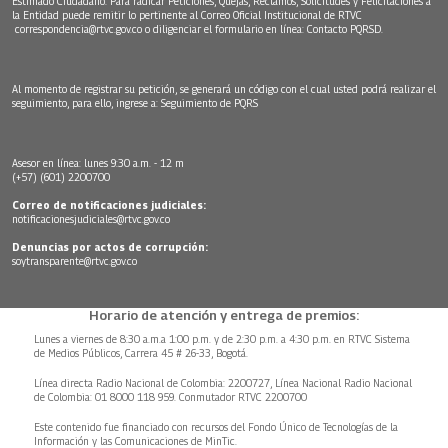
Estimado Ciudadano: Para radicar Peticiones, Quejas, Reclamos, Solicitudes y Felicitaciones a
la Entidad puede remitir lo pertinente al Correo Oficial Institucional de RTVC
correspondencia@rtvc.gov.co
o diligenciar el formulario en línea:
Contacto PQRSD.
Al momento de registrar su petición, se generará un código con el cual usted podrá realizar el
seguimiento, para ello, ingrese a:
Seguimiento de PQRS
Asesor en línea: lunes 9:30 a.m. - 12 m
(+57) (601) 2200700
Correo de notificaciones judiciales:
notificacionesjudiciales@rtvc.gov.co
Denuncias por actos de corrupción:
soytransparente@rtvc.gov.co
Horario de atención y entrega de premios:
Lunes a viernes de 8:30 a.m.a 1:00 p.m. y de 2:30 p.m. a 4:30 p.m. en RTVC Sistema
de Medios Públicos, Carrera 45 # 26-33, Bogotá.
Línea directa Radio Nacional de Colombia: 2200727, Línea Nacional Radio Nacional
de Colombia: 01 8000 118 959. Conmutador RTVC 2200700
Este contenido fue financiado con recursos del Fondo Único de Tecnologías de la
Información y las Comunicaciones de MinTic.