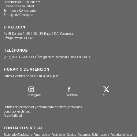
Directorio de Funcionarios
Estado de su solicitud
Términos y Condiciones
Entrega de Obsequios
DIRECCIÓN
Av. El Dorado Cr.45 # 26 - 33 Bogotá D.C. Colombia.
Código Postal: 111321
TELÉFONOS
(+57) (601) 2200700. Línea gratuita nacional: 018000123414
HORARIO DE ATENCIÓN
Lunes a viernes de 8:00 a.m. a 5:00 p.m.
Instagram
Facebook
X
Política de privacidad y tratamiento de datos personales
Condiciones de uso
Accesibilidad
CONTACTO VIRTUAL
Estimado Ciudadano: Para radicar Peticiones, Quejas, Reclamos, Solicitudes y Felicitaciones a