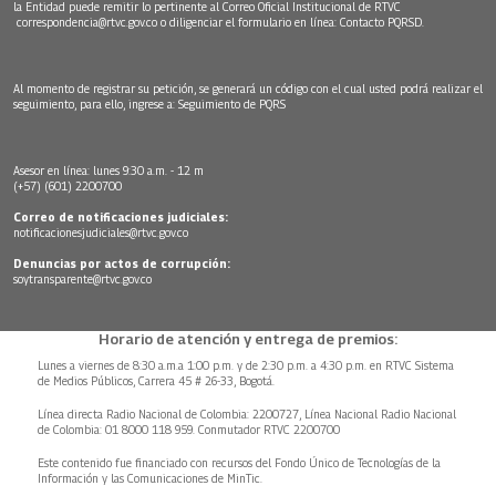
la Entidad puede remitir lo pertinente al Correo Oficial Institucional de RTVC
correspondencia@rtvc.gov.co
o diligenciar el formulario en línea:
Contacto PQRSD.
Al momento de registrar su petición, se generará un código con el cual usted podrá realizar el
seguimiento, para ello, ingrese a:
Seguimiento de PQRS
Asesor en línea: lunes 9:30 a.m. - 12 m
(+57) (601) 2200700
Correo de notificaciones judiciales:
notificacionesjudiciales@rtvc.gov.co
Denuncias por actos de corrupción:
soytransparente@rtvc.gov.co
Horario de atención y entrega de premios:
Lunes a viernes de 8:30 a.m.a 1:00 p.m. y de 2:30 p.m. a 4:30 p.m. en RTVC Sistema
de Medios Públicos, Carrera 45 # 26-33, Bogotá.
Línea directa Radio Nacional de Colombia: 2200727, Línea Nacional Radio Nacional
de Colombia: 01 8000 118 959. Conmutador RTVC 2200700
Este contenido fue financiado con recursos del Fondo Único de Tecnologías de la
Información y las Comunicaciones de MinTic.