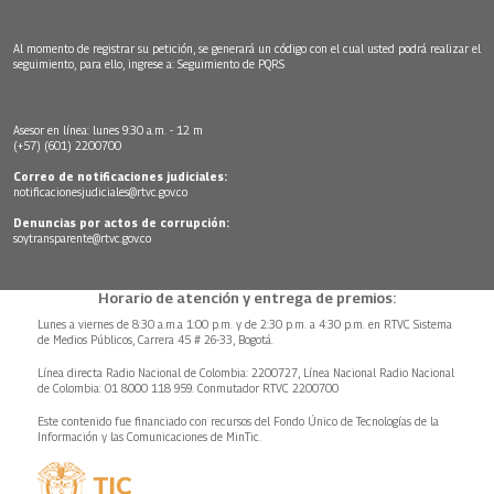
Al momento de registrar su petición, se generará un código con el cual usted podrá realizar el
seguimiento, para ello, ingrese a:
Seguimiento de PQRS
Asesor en línea: lunes 9:30 a.m. - 12 m
(+57) (601) 2200700
Correo de notificaciones judiciales:
notificacionesjudiciales@rtvc.gov.co
Denuncias por actos de corrupción:
soytransparente@rtvc.gov.co
Horario de atención y entrega de premios:
Lunes a viernes de 8:30 a.m.a 1:00 p.m. y de 2:30 p.m. a 4:30 p.m. en RTVC Sistema
de Medios Públicos, Carrera 45 # 26-33, Bogotá.
Línea directa Radio Nacional de Colombia: 2200727, Línea Nacional Radio Nacional
de Colombia: 01 8000 118 959. Conmutador RTVC 2200700
Este contenido fue financiado con recursos del Fondo Único de Tecnologías de la
Información y las Comunicaciones de MinTic.