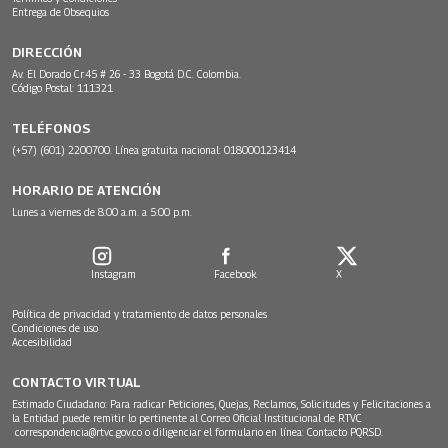
Entrega de Obsequios
DIRECCIÓN
Av. El Dorado Cr.45 # 26 - 33 Bogotá D.C. Colombia.
Código Postal: 111321
TELÉFONOS
(+57) (601) 2200700. Línea gratuita nacional: 018000123414
HORARIO DE ATENCIÓN
Lunes a viernes de 8:00 a.m. a 5:00 p.m.
Instagram
Facebook
X
Política de privacidad y tratamiento de datos personales
Condiciones de uso
Accesibilidad
CONTACTO VIRTUAL
Estimado Ciudadano: Para radicar Peticiones, Quejas, Reclamos, Solicitudes y Felicitaciones a
la Entidad puede remitir lo pertinente al Correo Oficial Institucional de RTVC
correspondencia@rtvc.gov.co
o diligenciar el formulario en línea:
Contacto PQRSD.