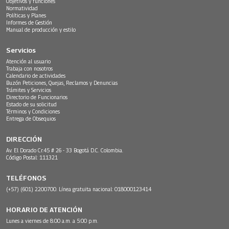
Objetivos y funciones
Normatividad
Políticas y Planes
Informes de Gestión
Manual de producción y estilo
Servicios
Atención al usuario
Trabaja con nosotros
Calendario de actividades
Buzón Peticiones, Quejas, Reclamos y Denuncias
Trámites y Servicios
Directorio de Funcionarios
Estado de su solicitud
Términos y Condiciones
Entrega de Obsequios
DIRECCIÓN
Av. El Dorado Cr.45 # 26 - 33 Bogotá D.C. Colombia.
Código Postal: 111321
TELÉFONOS
(+57) (601) 2200700. Línea gratuita nacional: 018000123414
HORARIO DE ATENCIÓN
Lunes a viernes de 8:00 a.m. a 5:00 p.m.