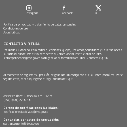
Instagram
Facebook
X
Política de privacidad y tratamiento de datos personales
Condiciones de uso
Accesibilidad
CONTACTO VIRTUAL
Estimado Ciudadano: Para radicar Peticiones, Quejas, Reclamos, Solicitudes y Felicitaciones a
la Entidad puede remitir lo pertinente al Correo Oficial Institucional de RTVC
correspondencia@rtvc.gov.co
o diligenciar el formulario en línea:
Contacto PQRSD.
Al momento de registrar su petición, se generará un código con el cual usted podrá realizar el
seguimiento, para ello, ingrese a:
Seguimiento de PQRS
Asesor en línea: lunes 9:30 a.m. - 12 m
(+57) (601) 2200700
Correo de notificaciones judiciales:
notificacionesjudiciales@rtvc.gov.co
Denuncias por actos de corrupción:
soytransparente@rtvc.gov.co