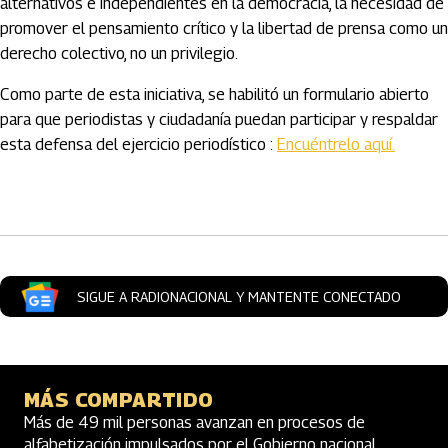
alternativos e independientes en la democracia, la necesidad de
promover el pensamiento crítico y la libertad de prensa como un
derecho colectivo, no un privilegio.
Como parte de esta iniciativa, se habilitó un formulario abierto
para que periodistas y ciudadanía puedan participar y respaldar
esta defensa del ejercicio periodístico :
Encuéntrelo aquí.
Artículos Player
SIGUE A RADIONACIONAL Y MANTENTE CONECTADO
MÁS COMPARTIDO
Más de 49 mil personas avanzan en procesos de
alfabetización impulsados por el Gobierno nacional