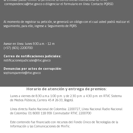
correspondencia@rtvc.gov.co
o diligenciar el formulario en línea:
Contacto PQRSD.
Al momento de registrar su petición, se generará un código con el cual usted podrá realizar el
seguimiento, para ello, ingrese a:
Seguimiento de PQRS
Asesor en línea: lunes 9:30 a.m. - 12 m
(+57) (601) 2200700
Correo de notificaciones judiciales:
notificacionesjudiciales@rtvc.gov.co
Denuncias por actos de corrupción:
soytransparente@rtvc.gov.co
Horario de atención y entrega de premios:
Lunes a viernes de 8:30 a.m.a 1:00 p.m. y de 2:30 p.m. a 4:30 p.m. en RTVC Sistema
de Medios Públicos, Carrera 45 # 26-33, Bogotá.
Línea directa Radio Nacional de Colombia: 2200727, Línea Nacional Radio Nacional
de Colombia: 01 8000 118 959. Conmutador RTVC 2200700
Este contenido fue financiado con recursos del Fondo Único de Tecnologías de la
Información y las Comunicaciones de MinTic.