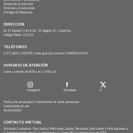
Estado de su solicitud
Términos y Condiciones
Entrega de Obsequios
DIRECCIÓN
Av. El Dorado Cr.45 # 26 - 33 Bogotá D.C. Colombia.
Código Postal: 111321
TELÉFONOS
(+57) (601) 2200700. Línea gratuita nacional: 018000123414
HORARIO DE ATENCIÓN
Lunes a viernes de 8:00 a.m. a 5:00 p.m.
Instagram
Facebook
X
Política de privacidad y tratamiento de datos personales
Condiciones de uso
Accesibilidad
CONTACTO VIRTUAL
Estimado Ciudadano: Para radicar Peticiones, Quejas, Reclamos, Solicitudes y Felicitaciones a
la Entidad puede remitir lo pertinente al Correo Oficial Institucional de RTVC