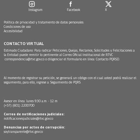
Instagram
Facebook
X
Política de privacidad y tratamiento de datos personales
Condiciones de uso
Accesibilidad
CONTACTO VIRTUAL
Estimado Ciudadano: Para radicar Peticiones, Quejas, Reclamos, Solicitudes y Felicitaciones a
la Entidad puede remitir lo pertinente al Correo Oficial Institucional de RTVC
correspondencia@rtvc.gov.co
o diligenciar el formulario en línea:
Contacto PQRSD.
Al momento de registrar su petición, se generará un código con el cual usted podrá realizar el
seguimiento, para ello, ingrese a:
Seguimiento de PQRS
Asesor en línea: lunes 9:30 a.m. - 12 m
(+57) (601) 2200700
Correo de notificaciones judiciales:
notificacionesjudiciales@rtvc.gov.co
Denuncias por actos de corrupción:
soytransparente@rtvc.gov.co