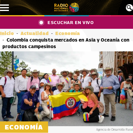
Pasar al contenido principal
ESCUCHAR EN VIVO
Inicio
Actualidad
Economía
Colombia conquista mercados en Asia y Oceanía con
productos campesinos
ECONOMÍA
Agencia de Desarrollo Rural