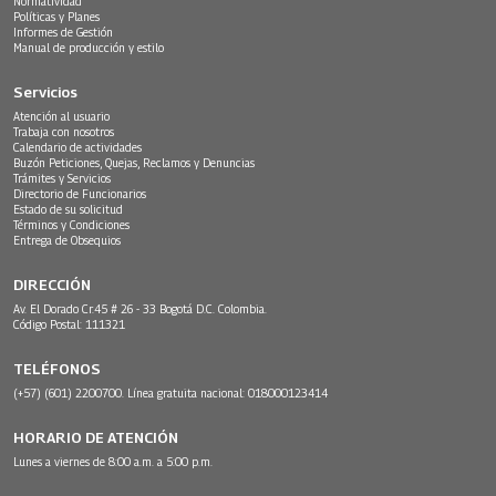
Normatividad
Políticas y Planes
Informes de Gestión
Manual de producción y estilo
Servicios
Atención al usuario
Trabaja con nosotros
Calendario de actividades
Buzón Peticiones, Quejas, Reclamos y Denuncias
Trámites y Servicios
Directorio de Funcionarios
Estado de su solicitud
Términos y Condiciones
Entrega de Obsequios
DIRECCIÓN
Av. El Dorado Cr.45 # 26 - 33 Bogotá D.C. Colombia.
Código Postal: 111321
TELÉFONOS
(+57) (601) 2200700. Línea gratuita nacional: 018000123414
HORARIO DE ATENCIÓN
Lunes a viernes de 8:00 a.m. a 5:00 p.m.