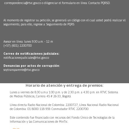
correspondencia@rtvc.gov.co
o diligenciar el formulario en línea:
Contacto PQRSD.
Al momento de registrar su petición, se generará un código con el cual usted podrá realizar el
seguimiento, para ello, ingrese a:
Seguimiento de PQRS
Asesor en línea: lunes 9:30 a.m. - 12 m
(+57) (601) 2200700
Correo de notificaciones judiciales:
notificacionesjudiciales@rtvc.gov.co
Denuncias por actos de corrupción:
soytransparente@rtvc.gov.co
Horario de atención y entrega de premios:
Lunes a viernes de 8:30 a.m.a 1:00 p.m. y de 2:30 p.m. a 4:30 p.m. en RTVC Sistema
de Medios Públicos, Carrera 45 # 26-33, Bogotá.
Línea directa Radio Nacional de Colombia: 2200727, Línea Nacional Radio Nacional
de Colombia: 01 8000 118 959. Conmutador RTVC 2200700
Este contenido fue financiado con recursos del Fondo Único de Tecnologías de la
Información y las Comunicaciones de MinTic.