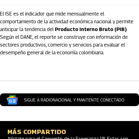
El ISE es el indicador que mide mensualmente el
comportamiento de la actividad económica nacional y permite
anticipar la tendencia del
Producto Interno Bruto (PIB)
.
Según el
DANE
, el reporte se construye con información de
sectores productivos, comercio y servicios para evaluar el
desempeño general de la economía colombiana.
Artículos Player
SIGUE A RADIONACIONAL Y MANTENTE CONECTADO
MÁS COMPARTIDO
Alístate para el Concierto de la Esperanza VII: Estas son