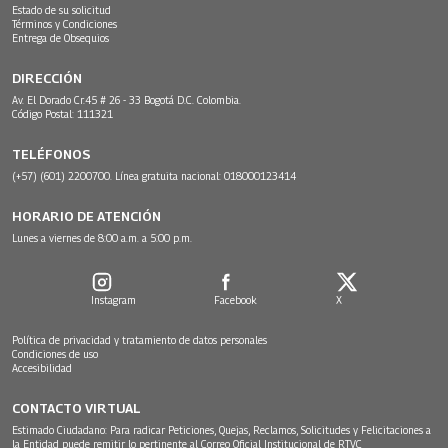
Estado de su solicitud
Términos y Condiciones
Entrega de Obsequios
DIRECCIÓN
Av. El Dorado Cr.45 # 26 - 33 Bogotá D.C. Colombia.
Código Postal: 111321
TELÉFONOS
(+57) (601) 2200700. Línea gratuita nacional: 018000123414
HORARIO DE ATENCIÓN
Lunes a viernes de 8:00 a.m. a 5:00 p.m.
Instagram
Facebook
X
Política de privacidad y tratamiento de datos personales
Condiciones de uso
Accesibilidad
CONTACTO VIRTUAL
Estimado Ciudadano: Para radicar Peticiones, Quejas, Reclamos, Solicitudes y Felicitaciones a
la Entidad puede remitir lo pertinente al Correo Oficial Institucional de RTVC