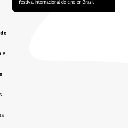
festival internacional de cine en Brasil
 de
 el
o
s
as