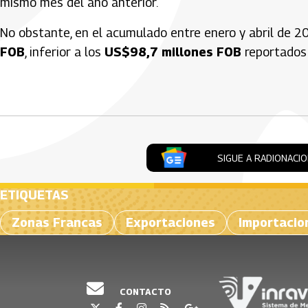
mismo mes del año anterior.
No obstante, en el acumulado entre enero y abril de 2
FOB
, inferior a los
US$98,7 millones FOB
reportados 
Artículos Player
SIGUE A RADIONACI
ETIQUETAS
Zonas Francas
Exportaciones
Importacio
CONTACTO