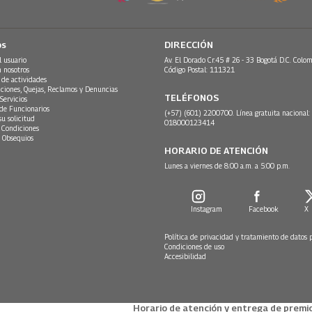
os
DIRECCIÓN
l usuario
Av. El Dorado Cr.45 # 26 - 33 Bogotá D.C. Colom
n nosotros
Código Postal: 111321
 de actividades
ciones, Quejas, Reclamos y Denuncias
TELÉFONOS
Servicios
 de Funcionarios
(+57) (601) 2200700. Línea gratuita nacional:
su solicitud
018000123414
 Condiciones
 Obsequios
HORARIO DE ATENCIÓN
Lunes a viernes de 8:00 a.m. a 5:00 p.m.
Instagram
Facebook
X
Política de privacidad y tratamiento de datos 
Condiciones de uso
Accesibilidad
Horario de atención y entrega de premio