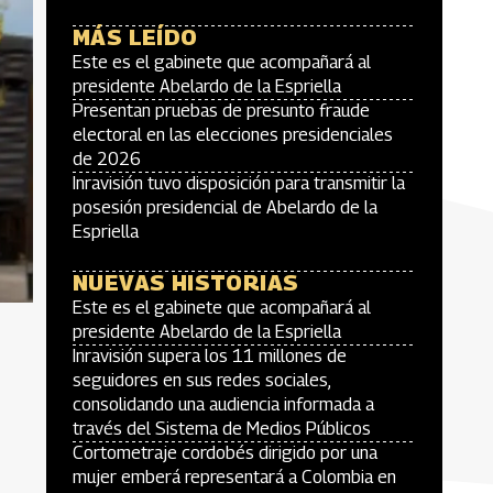
MÁS LEÍDO
Este es el gabinete que acompañará al
presidente Abelardo de la Espriella
Presentan pruebas de presunto fraude
electoral en las elecciones presidenciales
de 2026
Inravisión tuvo disposición para transmitir la
posesión presidencial de Abelardo de la
Espriella
NUEVAS HISTORIAS
Este es el gabinete que acompañará al
presidente Abelardo de la Espriella
Inravisión supera los 11 millones de
seguidores en sus redes sociales,
consolidando una audiencia informada a
través del Sistema de Medios Públicos
Cortometraje cordobés dirigido por una
mujer emberá representará a Colombia en