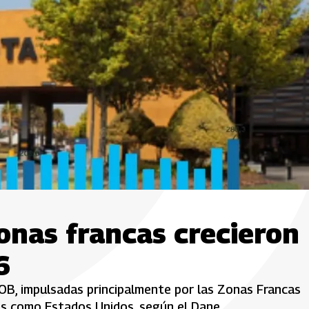
onas francas crecieron
6
B, impulsadas principalmente por las Zonas Francas
s como Estados Unidos, según el Dane.