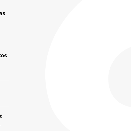
as
tos
e
l