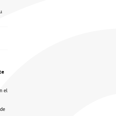
su
te
n el
 de