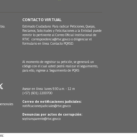
CONTACTO VIRTUAL
bia.
Estimado Ciudadano: Para radicar Peticiones, Quejas,
Reclamos, Solicitudes y Felicitaciones a la Entidad puede
remitir lo pertinente al Correo Oficial Institucional de
RTVC
correspondencia@rtvc.gov.co
o diligenciar el
formulario en línea:
Contacto PQRSD.
Al momento de registrar su petición, se generará un
código con el cual usted podrá realizar el seguimiento,
para ello, ingrese a:
Seguimiento de PQRS
Asesor en línea: lunes 9:30 a.m. - 12 m
(+57) (601) 2200700
Correo de notificaciones judiciales:
personales
notificacionesjudiciales@rtvc.gov.co
Denuncias por actos de corrupción:
soytransparente@rtvc.gov.co
s: