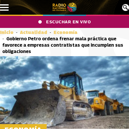
Pasar al contenido principal
ESCUCHAR EN VIVO
Inicio
Actualidad
Economía
Gobierno Petro ordena frenar mala práctica que
favorece a empresas contratistas que incumplen sus
obligaciones