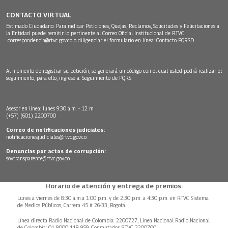
CONTACTO VIRTUAL
Estimado Ciudadano: Para radicar Peticiones, Quejas, Reclamos, Solicitudes y Felicitaciones a
la Entidad puede remitir lo pertinente al Correo Oficial Institucional de RTVC
correspondencia@rtvc.gov.co
o diligenciar el formulario en línea:
Contacto PQRSD.
Al momento de registrar su petición, se generará un código con el cual usted podrá realizar el
seguimiento, para ello, ingrese a:
Seguimiento de PQRS
Asesor en línea: lunes 9:30 a.m. - 12 m
(+57) (601) 2200700
Correo de notificaciones judiciales:
notificacionesjudiciales@rtvc.gov.co
Denuncias por actos de corrupción:
soytransparente@rtvc.gov.co
Horario de atención y entrega de premios:
Lunes a viernes de 8:30 a.m.a 1:00 p.m. y de 2:30 p.m. a 4:30 p.m. en RTVC Sistema
de Medios Públicos, Carrera 45 # 26-33, Bogotá.
Línea directa Radio Nacional de Colombia: 2200727, Línea Nacional Radio Nacional
de Colombia: 01 8000 118 959. Conmutador RTVC 2200700