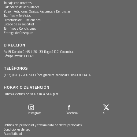
Trabaja con nosotros
Calendario de actividades
Buzón Peticiones, Quejas, Reclamos y Denuncias
Trámites y Servicios
Directorio de Funcionarios
Estado de su solicitud
Términos y Condiciones
Entrega de Obsequios
DIRECCIÓN
Av. El Dorado Cr.45 # 26 - 33 Bogotá D.C. Colombia.
Código Postal: 111321
TELÉFONOS
(+57) (601) 2200700. Línea gratuita nacional: 018000123414
HORARIO DE ATENCIÓN
Lunes a viernes de 8:00 a.m. a 5:00 p.m.
Instagram
Facebook
X
Política de privacidad y tratamiento de datos personales
Condiciones de uso
Accesibilidad