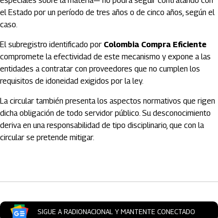
especiales sobre la materia— no podrá seguir contratando con
el Estado por un período de tres años o de cinco años, según el
caso.
El subregistro identificado por
Colombia Compra Eficiente
compromete la efectividad de este mecanismo y expone a las
entidades a contratar con proveedores que no cumplen los
requisitos de idoneidad exigidos por la ley.
La circular también presenta los aspectos normativos que rigen
dicha obligación de todo servidor público. Su desconocimiento
deriva en una responsabilidad de tipo disciplinario, que con la
circular se pretende mitigar.
Artículos Player
SIGUE A RADIONACIONAL Y MANTENTE CONECTADO