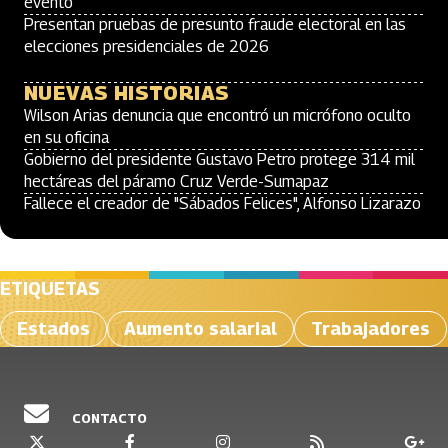
evento
Presentan pruebas de presunto fraude electoral en las
elecciones presidenciales de 2026
NUEVAS HISTORIAS
Wilson Arias denuncia que encontró un micrófono oculto
en su oficina
Gobierno del presidente Gustavo Petro protege 314 mil
hectáreas del páramo Cruz Verde-Sumapaz
Fallece el creador de "Sábados Felices", Alfonso Lizarazo
ETIQUETAS
Estados
Aumento salarial
Trabajadores
CONTACTO