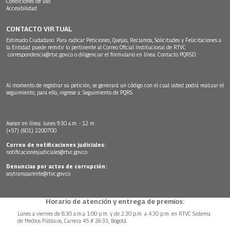
Condiciones de uso
Accesibilidad
CONTACTO VIRTUAL
Estimado Ciudadano: Para radicar Peticiones, Quejas, Reclamos, Solicitudes y Felicitaciones a
la Entidad puede remitir lo pertinente al Correo Oficial Institucional de RTVC
correspondencia@rtvc.gov.co
o diligenciar el formulario en línea:
Contacto PQRSD.
Al momento de registrar su petición, se generará un código con el cual usted podrá realizar el
seguimiento, para ello, ingrese a:
Seguimiento de PQRS
Asesor en línea: lunes 9:30 a.m. - 12 m
(+57) (601) 2200700
Correo de notificaciones judiciales:
notificacionesjudiciales@rtvc.gov.co
Denuncias por actos de corrupción:
soytransparente@rtvc.gov.co
Horario de atención y entrega de premios:
Lunes a viernes de 8:30 a.m.a 1:00 p.m. y de 2:30 p.m. a 4:30 p.m. en RTVC Sistema
de Medios Públicos, Carrera 45 # 26-33, Bogotá.