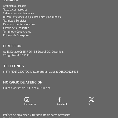
Atención al usuario
Trabaja con nosotros
Calendario de actividades
Buzón Peticiones, Quejas, Reclamos y Denuncias
Trámites y Servicios
Directorio de Funcionarios
Estado de su solicitud
Términos y Condiciones
Entrega de Obsequios
DIRECCIÓN
Av. El Dorado Cr.45 # 26 - 33 Bogotá D.C. Colombia.
Código Postal: 111321
TELÉFONOS
(+57) (601) 2200700. Línea gratuita nacional: 018000123414
HORARIO DE ATENCIÓN
Lunes a viernes de 8:00 a.m. a 5:00 p.m.
Instagram
Facebook
X
Política de privacidad y tratamiento de datos personales