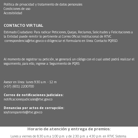
Política de privacidad y tratamiento de datos personales
Condiciones de uso
Accesibilidad
CONTACTO VIRTUAL
Estimado Ciudadano: Para radicar Peticiones, Quejas, Reclamos, Solicitudes y Felicitaciones a
la Entidad puede remitir lo pertinente al Correo Oficial Institucional de RTVC
correspondencia@rtvc.gov.co
o diligenciar el formulario en línea:
Contacto PQRSD.
Al momento de registrar su petición, se generará un código con el cual usted podrá realizar el
seguimiento, para ello, ingrese a:
Seguimiento de PQRS
Asesor en línea: lunes 9:30 a.m. - 12 m
(+57) (601) 2200700
Correo de notificaciones judiciales:
notificacionesjudiciales@rtvc.gov.co
Denuncias por actos de corrupción:
soytransparente@rtvc.gov.co
Horario de atención y entrega de premios:
Lunes a viernes de 8:30 a.m.a 1:00 p.m. y de 2:30 p.m. a 4:30 p.m. en RTVC Sistema