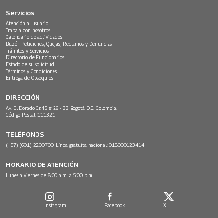
Servicios
Atención al usuario
Trabaja con nosotros
Calendario de actividades
Buzón Peticiones, Quejas, Reclamos y Denuncias
Trámites y Servicios
Directorio de Funcionarios
Estado de su solicitud
Términos y Condiciones
Entrega de Obsequios
DIRECCIÓN
Av. El Dorado Cr.45 # 26 - 33 Bogotá D.C. Colombia.
Código Postal: 111321
TELÉFONOS
(+57) (601) 2200700. Línea gratuita nacional: 018000123414
HORARIO DE ATENCIÓN
Lunes a viernes de 8:00 a.m. a 5:00 p.m.
Instagram
Facebook
X