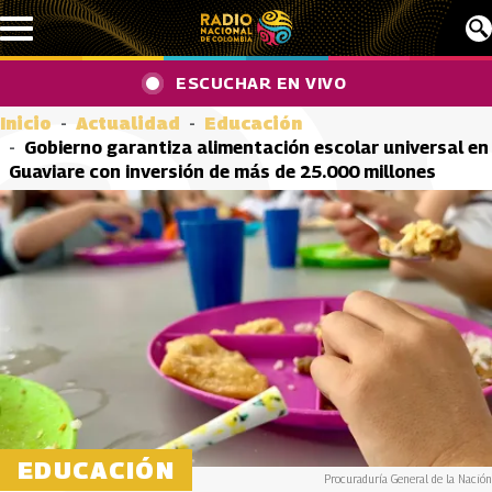
Pasar al contenido principal
ESCUCHAR EN VIVO
Inicio
Actualidad
Educación
Gobierno garantiza alimentación escolar universal en
Guaviare con inversión de más de 25.000 millones
EDUCACIÓN
Procuraduría General de la Nación