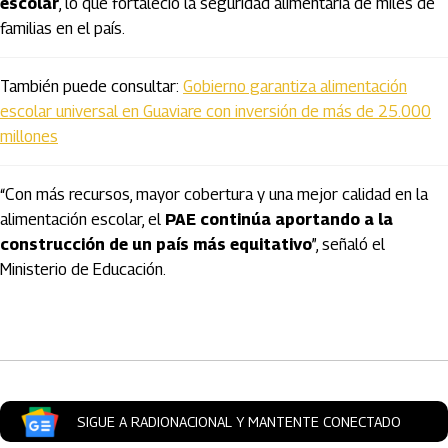
escolar
, lo que fortaleció la seguridad alimentaria de miles de
familias en el país.
También puede consultar:
Gobierno garantiza alimentación
escolar universal en Guaviare con inversión de más de 25.000
millones
“Con más recursos, mayor cobertura y una mejor calidad en la
alimentación escolar, el
PAE continúa aportando a la
construcción de un país más equitativo
”, señaló el
Ministerio de Educación.
Artículos Player
SIGUE A RADIONACIONAL Y MANTENTE CONECTADO