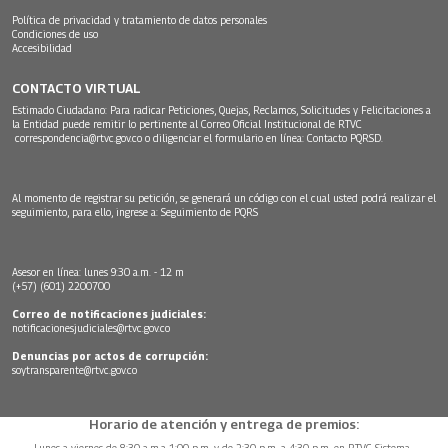
Política de privacidad y tratamiento de datos personales
Condiciones de uso
Accesibilidad
CONTACTO VIRTUAL
Estimado Ciudadano: Para radicar Peticiones, Quejas, Reclamos, Solicitudes y Felicitaciones a
la Entidad puede remitir lo pertinente al Correo Oficial Institucional de RTVC
correspondencia@rtvc.gov.co
o diligenciar el formulario en línea:
Contacto PQRSD.
Al momento de registrar su petición, se generará un código con el cual usted podrá realizar el
seguimiento, para ello, ingrese a:
Seguimiento de PQRS
Asesor en línea: lunes 9:30 a.m. - 12 m
(+57) (601) 2200700
Correo de notificaciones judiciales:
notificacionesjudiciales@rtvc.gov.co
Denuncias por actos de corrupción:
soytransparente@rtvc.gov.co
Horario de atención y entrega de premios:
Lunes a viernes de 8:30 a.m.a 1:00 p.m. y de 2:30 p.m. a 4:30 p.m. en RTVC Sistema