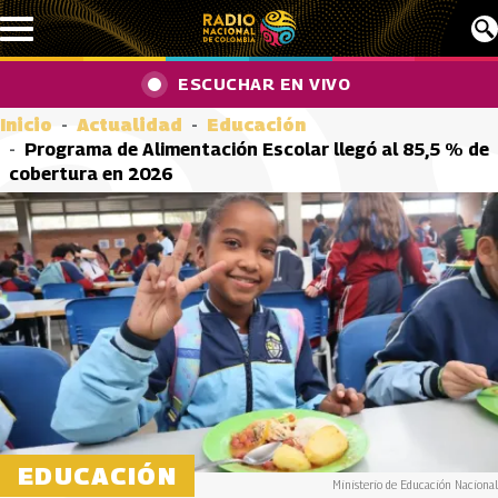
Pasar al contenido principal
ESCUCHAR EN VIVO
Inicio
Actualidad
Educación
Programa de Alimentación Escolar llegó al 85,5 % de
cobertura en 2026
EDUCACIÓN
Ministerio de Educación Nacional