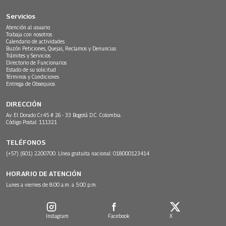
Servicios
Atención al usuario
Trabaja con nosotros
Calendario de actividades
Buzón Peticiones, Quejas, Reclamos y Denuncias
Trámites y Servicios
Directorio de Funcionarios
Estado de su solicitud
Términos y Condiciones
Entrega de Obsequios
DIRECCIÓN
Av. El Dorado Cr.45 # 26 - 33 Bogotá D.C. Colombia.
Código Postal: 111321
TELÉFONOS
(+57) (601) 2200700. Línea gratuita nacional: 018000123414
HORARIO DE ATENCIÓN
Lunes a viernes de 8:00 a.m. a 5:00 p.m.
Instagram
Facebook
X