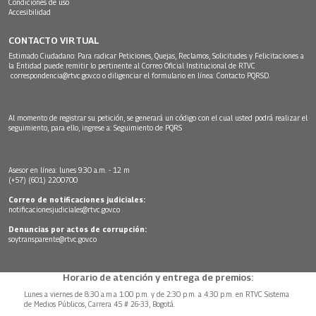
Condiciones de uso
Accesibilidad
CONTACTO VIRTUAL
Estimado Ciudadano: Para radicar Peticiones, Quejas, Reclamos, Solicitudes y Felicitaciones a
la Entidad puede remitir lo pertinente al Correo Oficial Institucional de RTVC
correspondencia@rtvc.gov.co
o diligenciar el formulario en línea:
Contacto PQRSD.
Al momento de registrar su petición, se generará un código con el cual usted podrá realizar el
seguimiento, para ello, ingrese a:
Seguimiento de PQRS
Asesor en línea: lunes 9:30 a.m. - 12 m
(+57) (601) 2200700
Correo de notificaciones judiciales:
notificacionesjudiciales@rtvc.gov.co
Denuncias por actos de corrupción:
soytransparente@rtvc.gov.co
Horario de atención y entrega de premios:
Lunes a viernes de 8:30 a.m.a 1:00 p.m. y de 2:30 p.m. a 4:30 p.m. en RTVC Sistema
de Medios Públicos, Carrera 45 # 26-33, Bogotá.