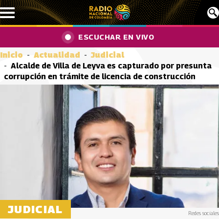
Pasar al contenido principal
ESCUCHAR EN VIVO
Inicio
Actualidad
Judicial
Alcalde de Villa de Leyva es capturado por presunta
corrupción en trámite de licencia de construcción
JUDICIAL
Redes sociales