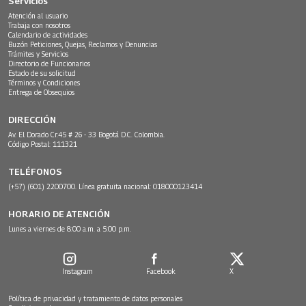
Servicios
Atención al usuario
Trabaja con nosotros
Calendario de actividades
Buzón Peticiones, Quejas, Reclamos y Denuncias
Trámites y Servicios
Directorio de Funcionarios
Estado de su solicitud
Términos y Condiciones
Entrega de Obsequios
DIRECCIÓN
Av. El Dorado Cr.45 # 26 - 33 Bogotá D.C. Colombia.
Código Postal: 111321
TELÉFONOS
(+57) (601) 2200700. Línea gratuita nacional: 018000123414
HORARIO DE ATENCIÓN
Lunes a viernes de 8:00 a.m. a 5:00 p.m.
Instagram
Facebook
X
Política de privacidad y tratamiento de datos personales