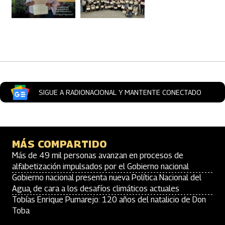
Artículos Player
SIGUE A RADIONACIONAL Y MANTENTE CONECTADO
MÁS COMPARTIDO
Más de 49 mil personas avanzan en procesos de
alfabetización impulsados por el Gobierno nacional
Gobierno nacional presenta nueva Política Nacional del
Agua, de cara a los desafíos climáticos actuales
Tobías Enrique Pumarejo: 120 años del natalicio de Don
Toba