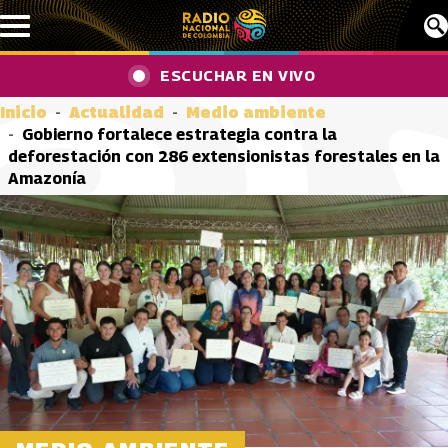
Pasar al contenido principal
ESCUCHAR EN VIVO
Inicio
Actualidad
Medio ambiente
Gobierno fortalece estrategia contra la
deforestación con 286 extensionistas forestales en la
Amazonía