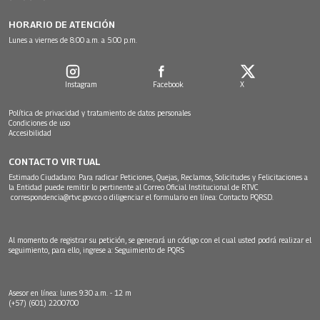
HORARIO DE ATENCIÓN
Lunes a viernes de 8:00 a.m. a 5:00 p.m.
Instagram
Facebook
X
Política de privacidad y tratamiento de datos personales
Condiciones de uso
Accesibilidad
CONTACTO VIRTUAL
Estimado Ciudadano: Para radicar Peticiones, Quejas, Reclamos, Solicitudes y Felicitaciones a
la Entidad puede remitir lo pertinente al Correo Oficial Institucional de RTVC
correspondencia@rtvc.gov.co
o diligenciar el formulario en línea:
Contacto PQRSD.
Al momento de registrar su petición, se generará un código con el cual usted podrá realizar el
seguimiento, para ello, ingrese a:
Seguimiento de PQRS
Asesor en línea: lunes 9:30 a.m. - 12 m
(+57) (601) 2200700