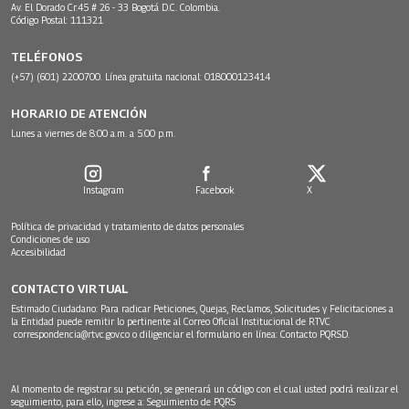
Av. El Dorado Cr.45 # 26 - 33 Bogotá D.C. Colombia.
Código Postal: 111321
TELÉFONOS
(+57) (601) 2200700. Línea gratuita nacional: 018000123414
HORARIO DE ATENCIÓN
Lunes a viernes de 8:00 a.m. a 5:00 p.m.
Instagram
Facebook
X
Política de privacidad y tratamiento de datos personales
Condiciones de uso
Accesibilidad
CONTACTO VIRTUAL
Estimado Ciudadano: Para radicar Peticiones, Quejas, Reclamos, Solicitudes y Felicitaciones a
la Entidad puede remitir lo pertinente al Correo Oficial Institucional de RTVC
correspondencia@rtvc.gov.co
o diligenciar el formulario en línea:
Contacto PQRSD.
Al momento de registrar su petición, se generará un código con el cual usted podrá realizar el
seguimiento, para ello, ingrese a:
Seguimiento de PQRS