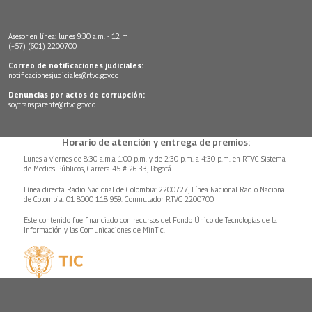
Asesor en línea: lunes 9:30 a.m. - 12 m
(+57) (601) 2200700
Correo de notificaciones judiciales:
notificacionesjudiciales@rtvc.gov.co
Denuncias por actos de corrupción:
soytransparente@rtvc.gov.co
Horario de atención y entrega de premios:
Lunes a viernes de 8:30 a.m.a 1:00 p.m. y de 2:30 p.m. a 4:30 p.m. en RTVC Sistema
de Medios Públicos, Carrera 45 # 26-33, Bogotá.
Línea directa Radio Nacional de Colombia: 2200727, Línea Nacional Radio Nacional
de Colombia: 01 8000 118 959. Conmutador RTVC 2200700
Este contenido fue financiado con recursos del Fondo Único de Tecnologías de la
Información y las Comunicaciones de MinTic.