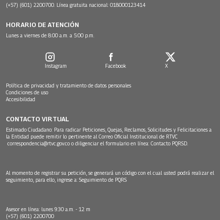
(+57) (601) 2200700. Línea gratuita nacional: 018000123414
HORARIO DE ATENCIÓN
Lunes a viernes de 8:00 a.m. a 5:00 p.m.
Instagram
Facebook
X
Política de privacidad y tratamiento de datos personales
Condiciones de uso
Accesibilidad
CONTACTO VIRTUAL
Estimado Ciudadano: Para radicar Peticiones, Quejas, Reclamos, Solicitudes y Felicitaciones a
la Entidad puede remitir lo pertinente al Correo Oficial Institucional de RTVC
correspondencia@rtvc.gov.co
o diligenciar el formulario en línea:
Contacto PQRSD.
Al momento de registrar su petición, se generará un código con el cual usted podrá realizar el
seguimiento, para ello, ingrese a:
Seguimiento de PQRS
Asesor en línea: lunes 9:30 a.m. - 12 m
(+57) (601) 2200700