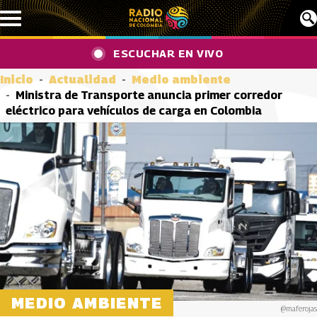
Pasar al contenido principal
ESCUCHAR EN VIVO
Inicio
Actualidad
Medio ambiente
Ministra de Transporte anuncia primer corredor
eléctrico para vehículos de carga en Colombia
MEDIO AMBIENTE
@maferojas