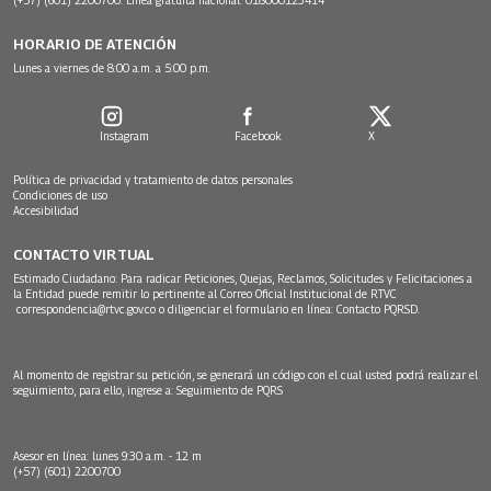
HORARIO DE ATENCIÓN
Lunes a viernes de 8:00 a.m. a 5:00 p.m.
Instagram
Facebook
X
Política de privacidad y tratamiento de datos personales
Condiciones de uso
Accesibilidad
CONTACTO VIRTUAL
Estimado Ciudadano: Para radicar Peticiones, Quejas, Reclamos, Solicitudes y Felicitaciones a
la Entidad puede remitir lo pertinente al Correo Oficial Institucional de RTVC
correspondencia@rtvc.gov.co
o diligenciar el formulario en línea:
Contacto PQRSD.
Al momento de registrar su petición, se generará un código con el cual usted podrá realizar el
seguimiento, para ello, ingrese a:
Seguimiento de PQRS
Asesor en línea: lunes 9:30 a.m. - 12 m
(+57) (601) 2200700