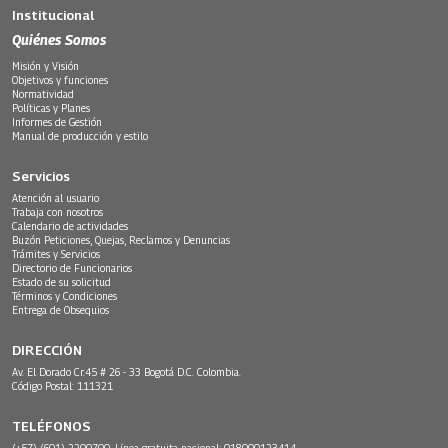
Institucional
Quiénes Somos
Misión y Visión
Objetivos y funciones
Normatividad
Políticas y Planes
Informes de Gestión
Manual de producción y estilo
Servicios
Atención al usuario
Trabaja con nosotros
Calendario de actividades
Buzón Peticiones, Quejas, Reclamos y Denuncias
Trámites y Servicios
Directorio de Funcionarios
Estado de su solicitud
Términos y Condiciones
Entrega de Obsequios
DIRECCIÓN
Av. El Dorado Cr.45 # 26 - 33 Bogotá D.C. Colombia.
Código Postal: 111321
TELÉFONOS
(+57) (601) 2200700. Línea gratuita nacional: 018000123414