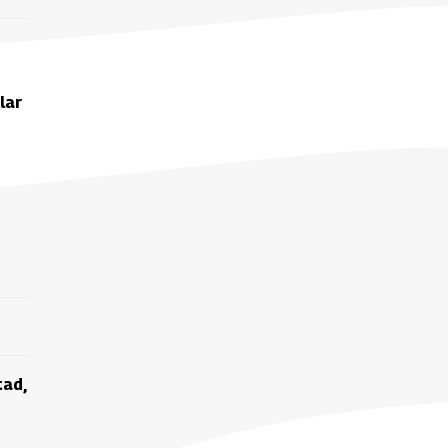
lar
tad,