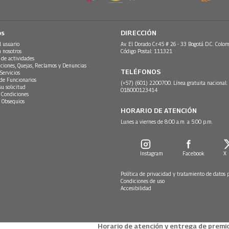
os
DIRECCIÓN
l usuario
Av. El Dorado Cr.45 # 26 - 33 Bogotá D.C. Colom
n nosotros
Código Postal: 111321
 de actividades
ciones, Quejas, Reclamos y Denuncias
TELÉFONOS
Servicios
 de Funcionarios
(+57) (601) 2200700. Línea gratuita nacional:
su solicitud
018000123414
 Condiciones
 Obsequios
HORARIO DE ATENCIÓN
Lunes a viernes de 8:00 a.m. a 5:00 p.m.
Instagram
Facebook
X
Política de privacidad y tratamiento de datos 
Condiciones de uso
Accesibilidad
Horario de atención y entrega de premio