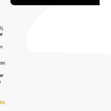
),
er
vo
del
or
a
dio