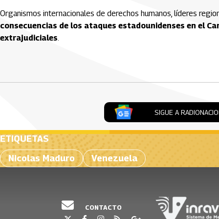
Organismos internacionales de derechos humanos, líderes regi
consecuencias de los ataques estadounidenses en el Carib
extrajudiciales
.
Artículos Player
SIGUE A RADIONACI
ETIQUETAS
Nicolas Maduro
Venezuela
CONTACTO