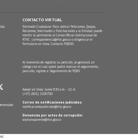
CONTACTO VIRTUAL
bia.
Estimado Ciudadano: Para radicar Peticiones, Quejas,
Reclamos, Solicitudes y Felicitaciones a la Entidad puede
remitir lo pertinente al Correo Oficial Institucional de
RTVC
correspondencia@rtvc.gov.co
o diligenciar el
formulario en línea:
Contacto PQRSD.
Al momento de registrar su petición, se generará un
código con el cual usted podrá realizar el seguimiento,
para ello, ingrese a:
Seguimiento de PQRS
Asesor en línea: lunes 9:30 a.m. - 12 m
(+57) (601) 2200700
Correo de notificaciones judiciales:
personales
notificacionesjudiciales@rtvc.gov.co
Denuncias por actos de corrupción:
soytransparente@rtvc.gov.co
s: