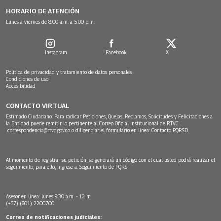
HORARIO DE ATENCIÓN
Lunes a viernes de 8:00 a.m. a 5:00 p.m.
Instagram
Facebook
X
Política de privacidad y tratamiento de datos personales
Condiciones de uso
Accesibilidad
CONTACTO VIRTUAL
Estimado Ciudadano: Para radicar Peticiones, Quejas, Reclamos, Solicitudes y Felicitaciones a
la Entidad puede remitir lo pertinente al Correo Oficial Institucional de RTVC
correspondencia@rtvc.gov.co
o diligenciar el formulario en línea:
Contacto PQRSD.
Al momento de registrar su petición, se generará un código con el cual usted podrá realizar el
seguimiento, para ello, ingrese a:
Seguimiento de PQRS
Asesor en línea: lunes 9:30 a.m. - 12 m
(+57) (601) 2200700
Correo de notificaciones judiciales: