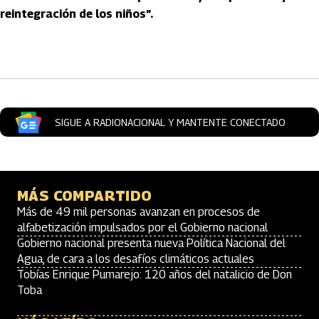
reintegración de los niños”.
Artículos Player
SIGUE A RADIONACIONAL Y MANTENTE CONECTADO
MÁS COMPARTIDO
Más de 49 mil personas avanzan en procesos de
alfabetización impulsados por el Gobierno nacional
Gobierno nacional presenta nueva Política Nacional del
Agua, de cara a los desafíos climáticos actuales
Tobías Enrique Pumarejo: 120 años del natalicio de Don
Toba