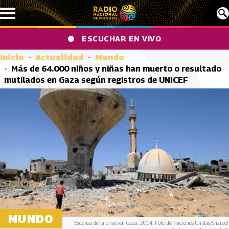
Pasar al contenido principal
ESCUCHAR EN VIVO
Inicio
Actualidad
Mundo
Más de 64.000 niños y niñas han muerto o resultado
mutilados en Gaza según registros de UNICEF
MUNDO
Escenas de la crisis en Gaza, 2014. Foto de Naciones Unidas/Shareef