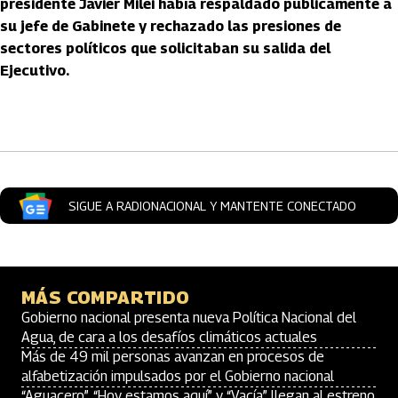
presidente Javier Milei había respaldado públicamente a
su jefe de Gabinete y rechazado las presiones de
sectores políticos que solicitaban su salida del
Ejecutivo.
Artículos Player
SIGUE A RADIONACIONAL Y MANTENTE CONECTADO
MÁS COMPARTIDO
Gobierno nacional presenta nueva Política Nacional del
Agua, de cara a los desafíos climáticos actuales
Más de 49 mil personas avanzan en procesos de
alfabetización impulsados por el Gobierno nacional
“Aguacero”, “Hoy estamos aquí” y “Vacía” llegan al estreno