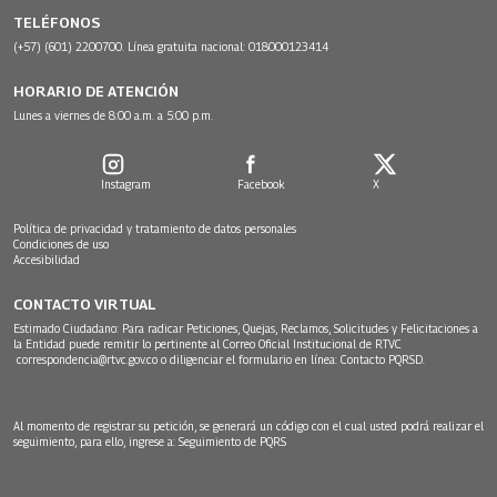
TELÉFONOS
(+57) (601) 2200700. Línea gratuita nacional: 018000123414
HORARIO DE ATENCIÓN
Lunes a viernes de 8:00 a.m. a 5:00 p.m.
Instagram
Facebook
X
Política de privacidad y tratamiento de datos personales
Condiciones de uso
Accesibilidad
CONTACTO VIRTUAL
Estimado Ciudadano: Para radicar Peticiones, Quejas, Reclamos, Solicitudes y Felicitaciones a
la Entidad puede remitir lo pertinente al Correo Oficial Institucional de RTVC
correspondencia@rtvc.gov.co
o diligenciar el formulario en línea:
Contacto PQRSD.
Al momento de registrar su petición, se generará un código con el cual usted podrá realizar el
seguimiento, para ello, ingrese a:
Seguimiento de PQRS