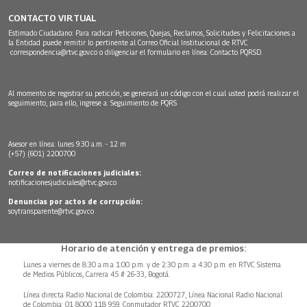
CONTACTO VIRTUAL
Estimado Ciudadano: Para radicar Peticiones, Quejas, Reclamos, Solicitudes y Felicitaciones a
la Entidad puede remitir lo pertinente al Correo Oficial Institucional de RTVC
correspondencia@rtvc.gov.co
o diligenciar el formulario en línea:
Contacto PQRSD.
Al momento de registrar su petición, se generará un código con el cual usted podrá realizar el
seguimiento, para ello, ingrese a:
Seguimiento de PQRS
Asesor en línea: lunes 9:30 a.m. - 12 m
(+57) (601) 2200700
Correo de notificaciones judiciales:
notificacionesjudiciales@rtvc.gov.co
Denuncias por actos de corrupción:
soytransparente@rtvc.gov.co
Horario de atención y entrega de premios:
Lunes a viernes de 8:30 a.m.a 1:00 p.m. y de 2:30 p.m. a 4:30 p.m. en RTVC Sistema
de Medios Públicos, Carrera 45 # 26-33, Bogotá.
Línea directa Radio Nacional de Colombia: 2200727, Línea Nacional Radio Nacional
de Colombia: 01 8000 118 959. Conmutador RTVC 2200700