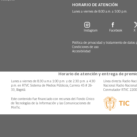
HORARIO DE ATENCIÓN
Lunes a viernes de 8:00 a.m. a 5:00 p.m.
Instagram
Facebook
X
Política de privacidad y tratamiento de datos 
Condiciones de uso
Accesibilidad
Horario de atención y entrega de premio
Lunes a viernes de 8:30 a.m.a 1:00 p.m. y de 2:30 p.m. a 4:30
Línea directa Radio Nac
p.m. en RTVC Sistema de Medios Públicos, Carrera 45 # 26-
Nacional Radio Naciona
33, Bogotá.
Conmutador RTVC 220
Este contenido fue financiado con recursos del Fondo Único
de Tecnologías de la Información y las Comunicaciones de
MinTic.