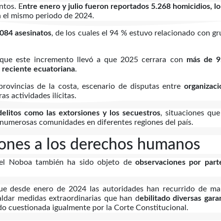
ntos. E
ntre enero y julio fueron reportados 5.268 homicidios, l
 el mismo periodo de 2024.
.084 asesinatos
, de los cuales el 94 % estuvo relacionado con g
an que este incremento llevó a que 2025 cerrara con
más de 9
a reciente ecuatoriana
.
rovincias de la costa, escenario de disputas entre
organizaci
ras actividades ilícitas.
elitos como las extorsiones y los secuestros
, situaciones qu
 numerosas comunidades en diferentes regiones del país.
ciones a los derechos humanos
iel Noboa también ha sido objeto de
observaciones por part
e desde enero de 2024 las autoridades han recurrido de ma
aldar medidas extraordinarias que han d
ebilitado diversas gara
ido cuestionada igualmente por la Corte Constitucional.