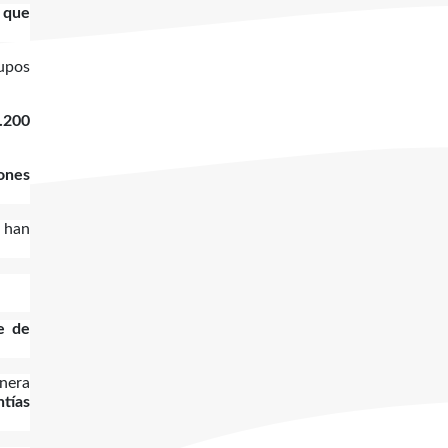
o que
rupos
.200
ones
e han
e de
nera
ntías