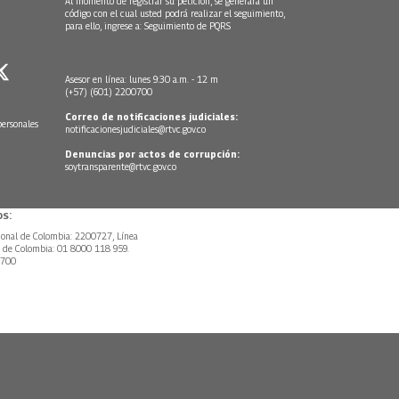
Al momento de registrar su petición, se generará un
código con el cual usted podrá realizar el seguimiento,
para ello, ingrese a:
Seguimiento de PQRS
Asesor en línea: lunes 9:30 a.m. - 12 m
(+57) (601) 2200700
Correo de notificaciones judiciales:
personales
notificacionesjudiciales@rtvc.gov.co
Denuncias por actos de corrupción:
soytransparente@rtvc.gov.co
s:
ional de Colombia: 2200727, Línea
l de Colombia: 01 8000 118 959.
0700