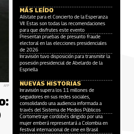
MÁS LEÍDO
Alístate para el Concierto de la Esperanza
VII: Estas son todas las recomendaciones
para que disfrutes este evento
Presentan pruebas de presunto fraude
electoral en las elecciones presidenciales
de 2026
Inravisión tuvo disposición para transmitir la
posesión presidencial de Abelardo de la
Espriella
NUEVAS HISTORIAS
AFP
Inravisión supera los 11 millones de
o:
seguidores en sus redes sociales,
consolidando una audiencia informada a
través del Sistema de Medios Públicos
0
Cortometraje cordobés dirigido por una
mujer emberá representará a Colombia en
festival internacional de cine en Brasil