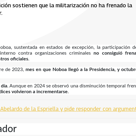
ón sostienen que la militarización no ha frenado la
.
Noboa, sustentada en estados de excepción, la participación d
interno contra organizaciones criminales
no consiguió frena
tros oficiales
.
bre de 2023,
mes en que Noboa llegó a la Presidencia, y octub
 día
. Aunque en 2024 se observó una disminución temporal fren
dices volvieron a incrementarse
.
 Abelardo de la Espriella y pide responder con argumen
ador