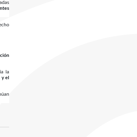
nadas
antes
hecho
ación
a la
 y el
núan