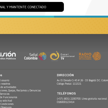
ONAL Y MANTENTE CONECTADO
os
DIRECCIÓN
l usuario
Av. El Dorado Cr.45 # 26 - 33 Bogotá D.C. Colom
n nosotros
Código Postal: 111321
 de actividades
ciones, Quejas, Reclamos y Denuncias
TELÉFONOS
Servicios
 de Funcionarios
(+57) (601) 2200700. Línea gratuita nacional:
su solicitud
018000123414
 Condiciones
 Obsequios