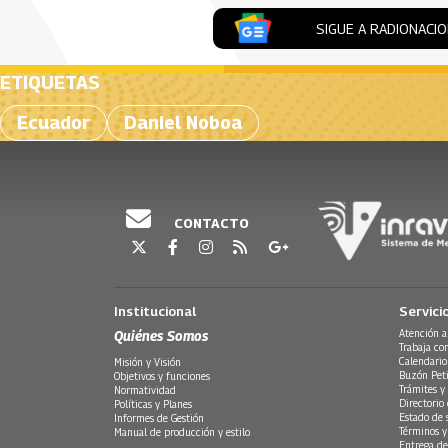
SIGUE A RADIONACI
ETIQUETAS
Ecuador
Daniel Noboa
CONTACTO
Institucional
Servici
Quiénes Somos
Atención a
Trabaja co
Calendario
Misión y Visión
Buzón Peti
Objetivos y funciones
Trámites y 
Normatividad
Directorio
Políticas y Planes
Estado de 
Informes de Gestión
Términos y
Manual de producción y estilo
Entrega de