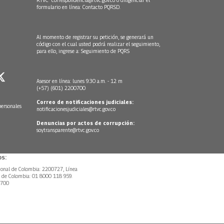
RTVC
correspondencia@rtvc.gov.co
o diligenciar el
formulario en línea:
Contacto PQRSD.
Al momento de registrar su petición, se generará un
código con el cual usted podrá realizar el seguimiento,
para ello, ingrese a:
Seguimiento de PQRS
Asesor en línea: lunes 9:30 a.m. - 12 m
(+57) (601) 2200700
Correo de notificaciones judiciales:
personales
notificacionesjudiciales@rtvc.gov.co
Denuncias por actos de corrupción:
soytransparente@rtvc.gov.co
s:
ional de Colombia: 2200727, Línea
l de Colombia: 01 8000 118 959.
0700