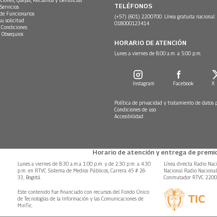
ciones, Quejas, Reclamos y Denuncias
TELÉFONOS
Servicios
 de Funcionarios
(+57) (601) 2200700. Línea gratuita nacional:
su solicitud
018000123414
 Condiciones
 Obsequios
HORARIO DE ATENCIÓN
Lunes a viernes de 8:00 a.m. a 5:00 p.m.
Instagram
Facebook
X
Política de privacidad y tratamiento de datos 
Condiciones de uso
Accesibilidad
Horario de atención y entrega de premio
Lunes a viernes de 8:30 a.m.a 1:00 p.m. y de 2:30 p.m. a 4:30
Línea directa Radio Nac
p.m. en RTVC Sistema de Medios Públicos, Carrera 45 # 26-
Nacional Radio Naciona
33, Bogotá.
Conmutador RTVC 220
Este contenido fue financiado con recursos del Fondo Único
de Tecnologías de la Información y las Comunicaciones de
MinTic.