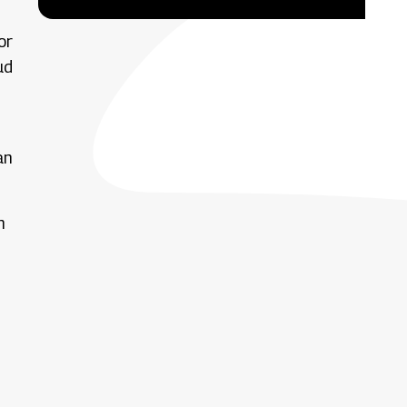
or
ud
an
n