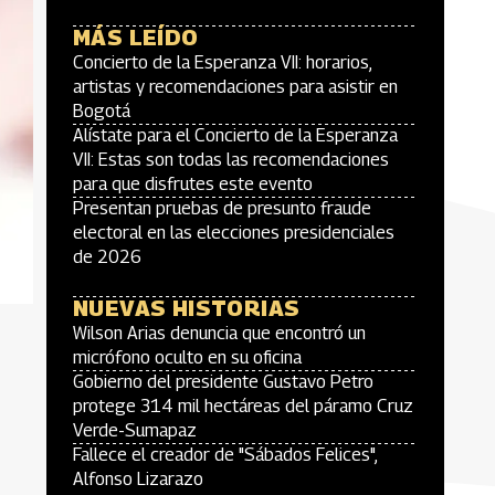
MÁS LEÍDO
Concierto de la Esperanza VII: horarios,
artistas y recomendaciones para asistir en
Bogotá
Alístate para el Concierto de la Esperanza
VII: Estas son todas las recomendaciones
para que disfrutes este evento
Presentan pruebas de presunto fraude
electoral en las elecciones presidenciales
de 2026
NUEVAS HISTORIAS
Wilson Arias denuncia que encontró un
micrófono oculto en su oficina
Gobierno del presidente Gustavo Petro
protege 314 mil hectáreas del páramo Cruz
Verde-Sumapaz
Fallece el creador de "Sábados Felices",
Alfonso Lizarazo