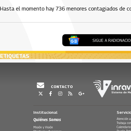
Hasta el momento hay 736 menores contagiados de coro
SIGUE A RADIONACI
ETIQUETAS
CONTACTO
Institucional
Servici
Quiénes Somos
Atención a
Trabaja co
Calendario
Misión y Visión