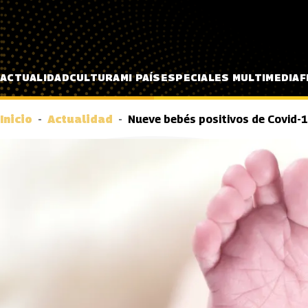
Pasar al contenido principal
ACTUALIDAD
CULTURA
MI PAÍS
ESPECIALES MULTIMEDIA
F
Inicio
Actualidad
Nueve bebés positivos de Covid-1