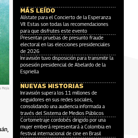
MÁS LEÍDO
Alístate para el Concierto de la Esperanza
VII: Estas son todas las recomendaciones
para que disfrutes este evento
Presentan pruebas de presunto fraude
electoral en las elecciones presidenciales
de 2026
Inravisión tuvo disposición para transmitir la
posesión presidencial de Abelardo de la
Espriella
NUEVAS HISTORIAS
s Mejía
Inravisión supera los 11 millones de
seguidores en sus redes sociales,
consolidando una audiencia informada a
través del Sistema de Medios Públicos
Cortometraje cordobés dirigido por una
mujer emberá representará a Colombia en
uán,
festival internacional de cine en Brasil