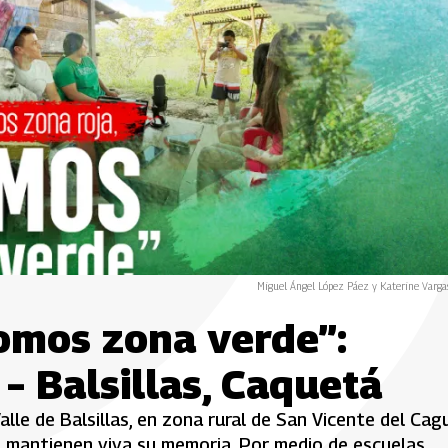
Miguel Ángel López Páez y Katerine Varga
omos zona verde”:
 – Balsillas, Caquetá
lle de Balsillas, en zona rural de San Vicente del Cag
e mantienen viva su memoria. Por medio de escuelas