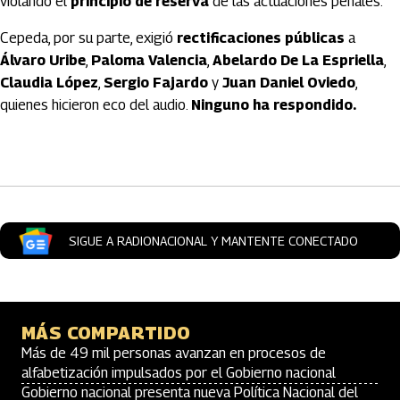
violando el
principio de reserva
de las actuaciones penales.
Cepeda, por su parte, exigió
rectificaciones públicas
a
Álvaro Uribe
,
Paloma Valencia
,
Abelardo De La Espriella
,
Claudia López
,
Sergio Fajardo
y
Juan Daniel Oviedo
,
quienes hicieron eco del audio.
Ninguno ha respondido.
Artículos Player
SIGUE A RADIONACIONAL Y MANTENTE CONECTADO
MÁS COMPARTIDO
Más de 49 mil personas avanzan en procesos de
alfabetización impulsados por el Gobierno nacional
Gobierno nacional presenta nueva Política Nacional del