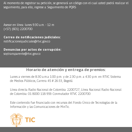
Al momento de registrar su petición, se generará un código con el cual usted podrá realizar el
seguimiento, para ello, ingrese a:
Seguimiento de PQRS
Asesor en línea: lunes 9:30 a.m. - 12 m
(+57) (601) 2200700
Correo de notificaciones judiciales:
notificacionesjudiciales@rtvc.gov.co
Denuncias por actos de corrupción:
soytransparente@rtvc.gov.co
Horario de atención y entrega de premios:
Lunes a viernes de 8:30 a.m.a 1:00 p.m. y de 2:30 p.m. a 4:30 p.m. en RTVC Sistema
de Medios Públicos, Carrera 45 # 26-33, Bogotá.
Línea directa Radio Nacional de Colombia: 2200727, Línea Nacional Radio Nacional
de Colombia: 01 8000 118 959. Conmutador RTVC 2200700
Este contenido fue financiado con recursos del Fondo Único de Tecnologías de la
Información y las Comunicaciones de MinTic.