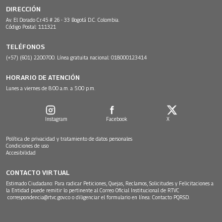
DIRECCIÓN
Av. El Dorado Cr.45 # 26 - 33 Bogotá D.C. Colombia.
Código Postal: 111321
TELÉFONOS
(+57) (601) 2200700. Línea gratuita nacional: 018000123414
HORARIO DE ATENCIÓN
Lunes a viernes de 8:00 a.m. a 5:00 p.m.
Instagram
Facebook
X
Política de privacidad y tratamiento de datos personales
Condiciones de uso
Accesibilidad
CONTACTO VIRTUAL
Estimado Ciudadano: Para radicar Peticiones, Quejas, Reclamos, Solicitudes y Felicitaciones a
la Entidad puede remitir lo pertinente al Correo Oficial Institucional de RTVC
correspondencia@rtvc.gov.co
o diligenciar el formulario en línea:
Contacto PQRSD.