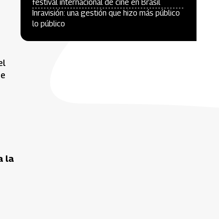
festival internacional de cine en Brasil
Inravisión: una gestión que hizo más público
lo público
el
De
a la