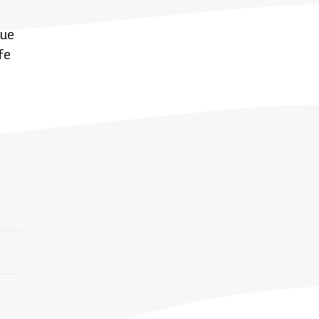
Que
fe