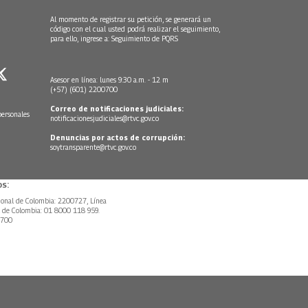
Al momento de registrar su petición, se generará un
código con el cual usted podrá realizar el seguimiento,
para ello, ingrese a:
Seguimiento de PQRS
Asesor en línea: lunes 9:30 a.m. - 12 m
(+57) (601) 2200700
Correo de notificaciones judiciales:
personales
notificacionesjudiciales@rtvc.gov.co
Denuncias por actos de corrupción:
soytransparente@rtvc.gov.co
s:
ional de Colombia: 2200727, Línea
l de Colombia: 01 8000 118 959.
0700