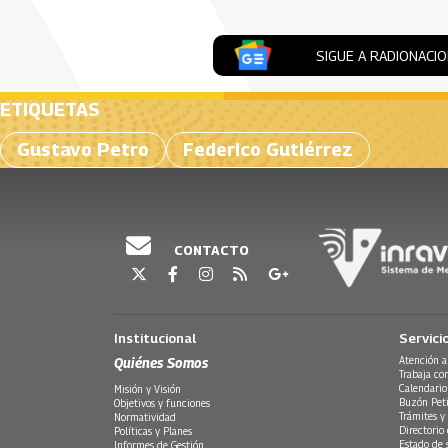
SIGUE A RADIONACI
ETIQUETAS
Gustavo Petro
Federico Gutiérrez
CONTACTO
Institucional
Servici
Quiénes Somos
Atención a
Trabaja co
Calendario
Misión y Visión
Buzón Peti
Objetivos y funciones
Trámites y 
Normatividad
Directorio
Políticas y Planes
Estado de 
Informes de Gestión