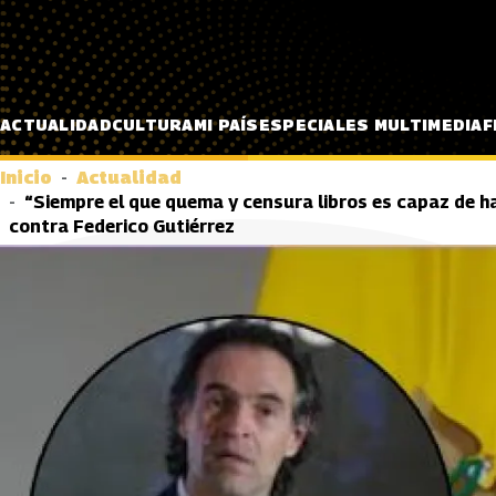
Pasar al contenido principal
ACTUALIDAD
CULTURA
MI PAÍS
ESPECIALES MULTIMEDIA
F
Inicio
Actualidad
“Siempre el que quema y censura libros es capaz de h
contra Federico Gutiérrez