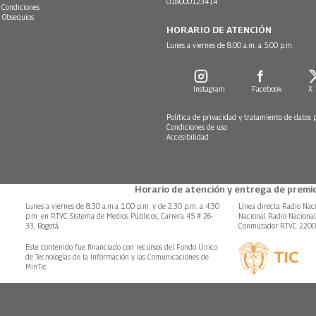
018000123414
 Condiciones
 Obsequios
HORARIO DE ATENCIÓN
Lunes a viernes de 8:00 a.m. a 5:00 p.m.
Instagram
Facebook
X
Política de privacidad y tratamiento de datos 
Condiciones de uso
Accesibilidad
Horario de atención y entrega de premio
Lunes a viernes de 8:30 a.m.a 1:00 p.m. y de 2:30 p.m. a 4:30
Línea directa Radio Nac
p.m. en RTVC Sistema de Medios Públicos, Carrera 45 # 26-
Nacional Radio Naciona
33, Bogotá.
Conmutador RTVC 220
Este contenido fue financiado con recursos del Fondo Único
de Tecnologías de la Información y las Comunicaciones de
MinTic.