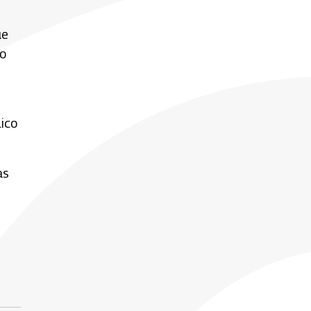
ue
to
lico
as