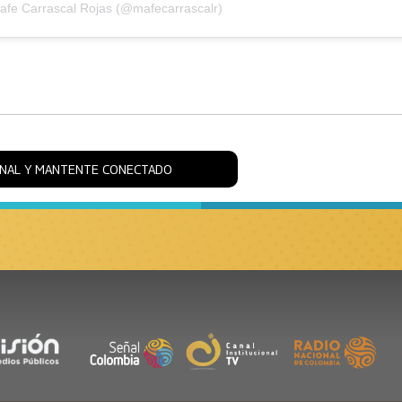
afe Carrascal Rojas (@mafecarrascalr)
ONAL Y MANTENTE CONECTADO