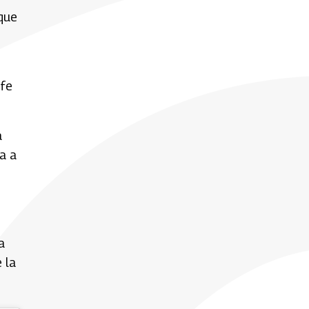
que
fe
a
ia a
a
 la