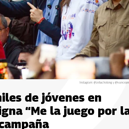
Instagram: @zebacholong y @ivancepe
iles de jóvenes en
igna “Me la juego por l
e campaña