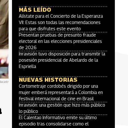
MÁS LEÍDO
Alístate para el Concierto de la Esperanza
VII: Estas son todas las recomendaciones
para que disfrutes este evento
Presentan pruebas de presunto fraude
electoral en las elecciones presidenciales
de 2026
Inravisión tuvo disposición para transmitir la
posesión presidencial de Abelardo de la
Espriella
NUEVAS HISTORIAS
dacastr
Cortometraje cordobés dirigido por una
mujer emberá representará a Colombia en
festival internacional de cine en Brasil
Inravisión: una gestión que hizo más público
a
lo público
El Calentao Informativo emite su último
episodio tras consolidarse como el