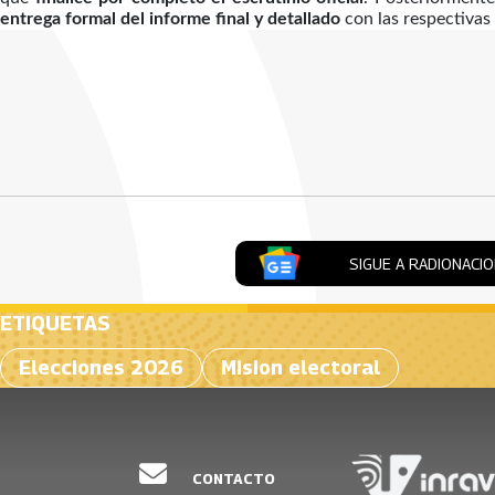
entrega formal del informe final y detallado
con las respectivas 
Artículos Player
SIGUE A RADIONACI
ETIQUETAS
Elecciones 2026
Mision electoral
CONTACTO