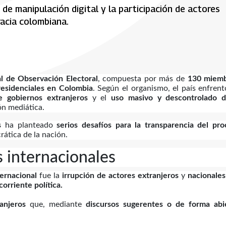
de manipulación digital y la participación de actores
acia colombiana.
al de Observación Electoral
, compuesta por más de
130 miem
residenciales en Colombia
. Según el organismo, el país enfren
e gobiernos extranjeros
y el
uso masivo y descontrolado d
ón mediática.
s
ha planteado
serios desafíos para la transparencia del pr
rática de la nación.
s internacionales
ernacional
fue la
irrupción de actores extranjeros
y
nacionale
orriente política.
ranjeros
que, mediante
discursos sugerentes o de forma abi