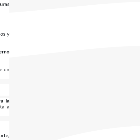
uras
ros y
erno
de un
ra la
ta a
orte,