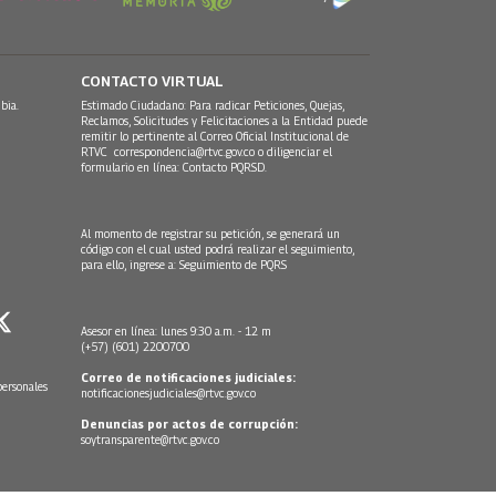
CONTACTO VIRTUAL
bia.
Estimado Ciudadano: Para radicar Peticiones, Quejas,
Reclamos, Solicitudes y Felicitaciones a la Entidad puede
remitir lo pertinente al Correo Oficial Institucional de
RTVC
correspondencia@rtvc.gov.co
o diligenciar el
formulario en línea:
Contacto PQRSD.
Al momento de registrar su petición, se generará un
código con el cual usted podrá realizar el seguimiento,
para ello, ingrese a:
Seguimiento de PQRS
Asesor en línea: lunes 9:30 a.m. - 12 m
(+57) (601) 2200700
Correo de notificaciones judiciales:
personales
notificacionesjudiciales@rtvc.gov.co
Denuncias por actos de corrupción:
soytransparente@rtvc.gov.co