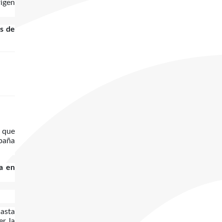
rigen
s de
 que
mpaña
a en
hasta
er la