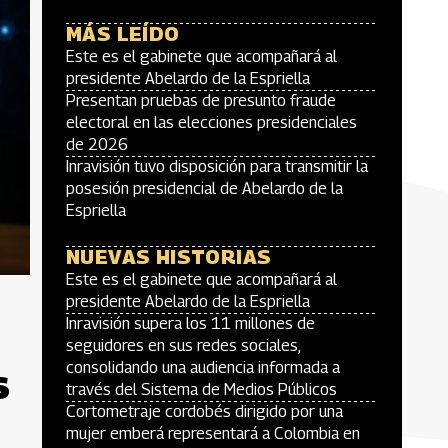
MÁS LEÍDO
Este es el gabinete que acompañará al
presidente Abelardo de la Espriella
Presentan pruebas de presunto fraude
electoral en las elecciones presidenciales
de 2026
Inravisión tuvo disposición para transmitir la
posesión presidencial de Abelardo de la
Espriella
NUEVAS HISTORIAS
Este es el gabinete que acompañará al
presidente Abelardo de la Espriella
Inravisión supera los 11 millones de
seguidores en sus redes sociales,
consolidando una audiencia informada a
s
través del Sistema de Medios Públicos
Cortometraje cordobés dirigido por una
mujer emberá representará a Colombia en