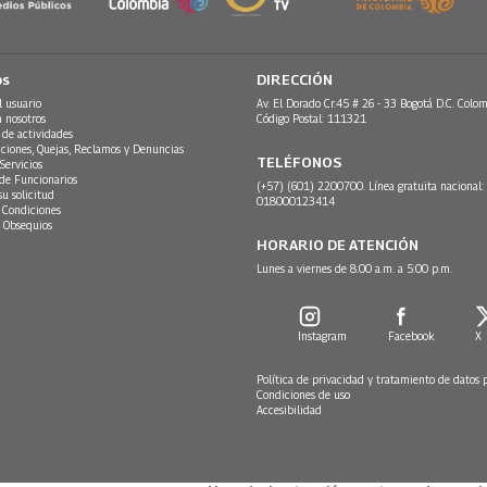
os
DIRECCIÓN
l usuario
Av. El Dorado Cr.45 # 26 - 33 Bogotá D.C. Colom
n nosotros
Código Postal: 111321
 de actividades
ciones, Quejas, Reclamos y Denuncias
TELÉFONOS
Servicios
 de Funcionarios
(+57) (601) 2200700. Línea gratuita nacional:
su solicitud
018000123414
 Condiciones
 Obsequios
HORARIO DE ATENCIÓN
Lunes a viernes de 8:00 a.m. a 5:00 p.m.
Instagram
Facebook
X
Política de privacidad y tratamiento de datos 
Condiciones de uso
Accesibilidad