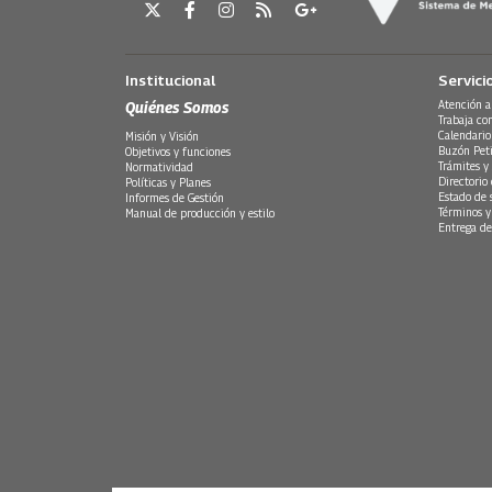
Institucional
Servici
Quiénes Somos
Atención a
Trabaja co
Calendario
Misión y Visión
Buzón Peti
Objetivos y funciones
Trámites y 
Normatividad
Directorio
Políticas y Planes
Estado de 
Informes de Gestión
Términos y
Manual de producción y estilo
Entrega de