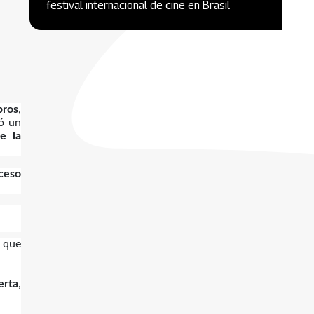
festival internacional de cine en Brasil
bros
,
tó un
e la
oceso
s
que
erta
,