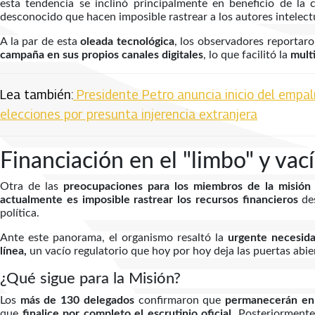
esta tendencia se inclinó principalmente en beneficio de la 
desconocido que hacen imposible rastrear a los autores intelectu
A la par de esta
oleada tecnológica
, los observadores reportar
campaña en sus propios canales digitales
, lo que facilitó la
multi
Lea también:
Presidente Petro anuncia inicio del empalm
elecciones por presunta injerencia extranjera
Financiación en el "limbo" y vací
Otra de las
preocupaciones para los miembros de la misión
actualmente es imposible rastrear los recursos financieros
de
política.
Ante este panorama, el organismo resaltó la
urgente necesida
línea,
un vacío regulatorio que hoy por hoy deja las puertas abier
¿Qué sigue para la Misión?
Los
más de 130 delegados
confirmaron que
permanecerán en 
que
finalice por completo el escrutinio oficial
. Posteriormente